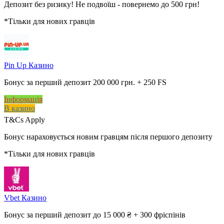
Депозит без ризику! Не подвоїш - повернемо до 500 грн!
*Тільки для нових гравців
Pin Up Казино
Бонус за перший депозит 200 000 грн. + 250 FS
Інформація
В казино
T&Cs Apply
Бонус нараховується новим гравцям після першого депозиту
*Тільки для нових гравців
Vbet Казино
Бонус за перший депозит до 15 000 ₴ + 300 фріспінів