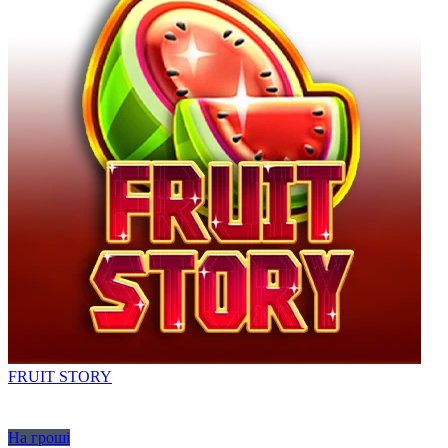
FRUIT STORY
На грошi