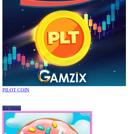
PILOT COIN
На грошi