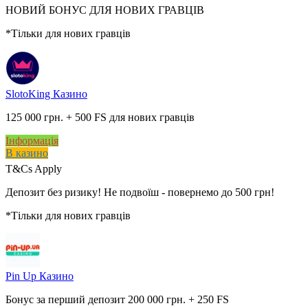
НОВИЙ БОНУС ДЛЯ НОВИХ ГРАВЦІВ
*Тільки для нових гравців
SlotoKing Казино
125 000 грн. + 500 FS для нових гравців
Інформація
В казино
T&Cs Apply
Депозит без ризику! Не подвоїш - повернемо до 500 грн!
*Тільки для нових гравців
Pin Up Казино
Бонус за перший депозит 200 000 грн. + 250 FS