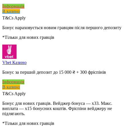
Інформація
В казино
T&Cs Apply
Бонус нараховується новим гравцям після першого депозиту
*Тільки для нових гравців
Vbet Казино
Бонус за перший депозит до 15 000 ₴ + 300 фріспінів
Інформація
В казино
T&Cs Apply
Бонус для нових гравців. Вейджер бонуса — х33. Макс.
виплата — х15 бонусних коштів. Фріспіни вейджеру не
підлягають.
*Тільки для нових гравців