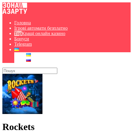
Головна
Ігрові автомати безплатно
Кращі онлайн казино
Бонуси
Telegram
Rockets