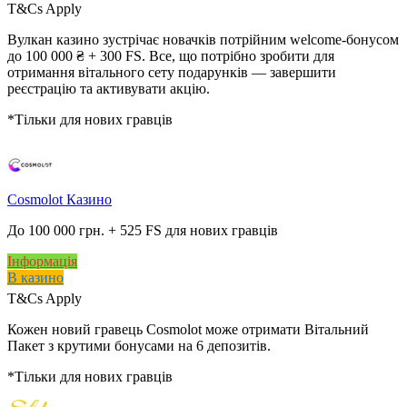
T&Cs Apply
Вулкан казино зустрічає новачків потрійним welcome-бонусом
до 100 000 ₴ + 300 FS. Все, що потрібно зробити для
отримання вітального сету подарунків — завершити
реєстрацію та активувати акцію.
*Тільки для нових гравців
Cosmolot Казино
До 100 000 грн. + 525 FS для нових гравців
Інформація
В казино
T&Cs Apply
Кожен новий гравець Cosmolot може отримати Вітальний
Пакет з крутими бонусами на 6 депозитів.
*Тільки для нових гравців