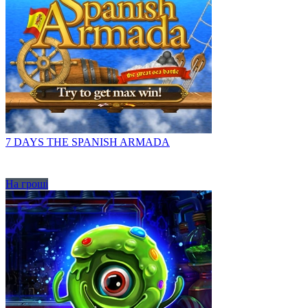
7 DAYS THE SPANISH ARMADA
На грошi