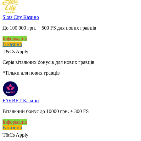
Slots City Казино
До 100 000 грн. + 500 FS для нових гравців
Інформація
В казино
T&Cs Apply
Серія вітальних бонусів для нових гравців
*Тільки для нових гравців
FAVBET Казино
Вітальний бонус до 10000 грн. + 300 FS
Інформація
В казино
T&Cs Apply