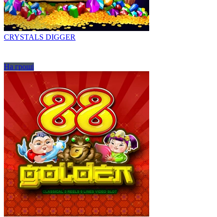
CRYSTALS DIGGER
На грошi