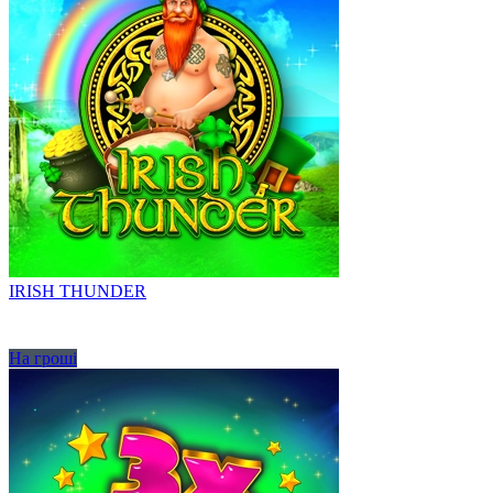
IRISH THUNDER
На грошi