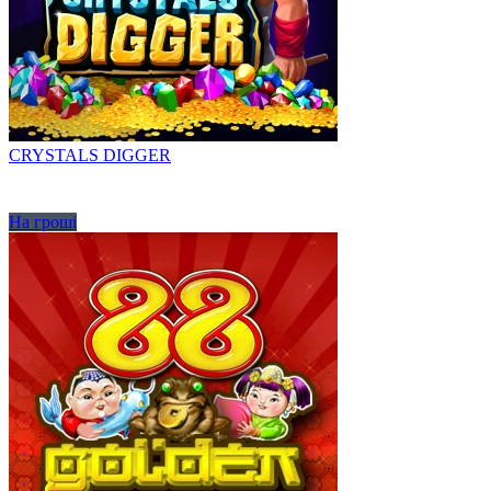
CRYSTALS DIGGER
На грошi