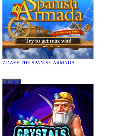
7 DAYS THE SPANISH ARMADA
На грошi