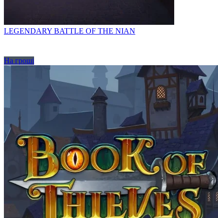
LEGENDARY BATTLE OF THE NIAN
На грошi