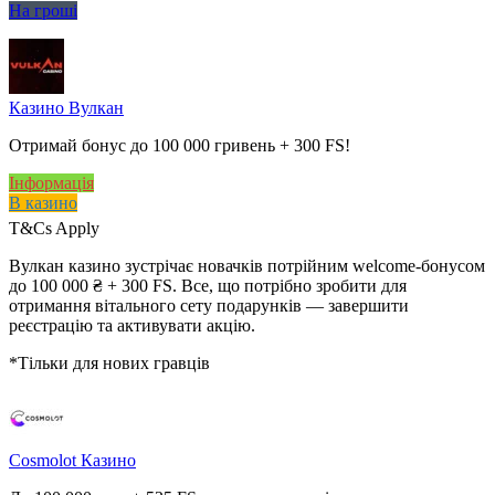
На грошi
Казино Вулкан
Отримай бонус до 100 000 гривень + 300 FS!
Інформація
В казино
T&Cs Apply
Вулкан казино зустрічає новачків потрійним welcome-бонусом
до 100 000 ₴ + 300 FS. Все, що потрібно зробити для
отримання вітального сету подарунків — завершити
реєстрацію та активувати акцію.
*Тільки для нових гравців
Cosmolot Казино