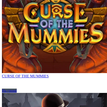
CURSE OF THE MUMMIES
На грошi