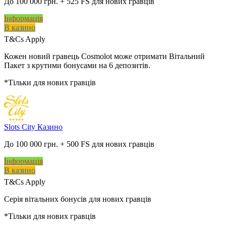
До 100 000 грн. + 525 FS для нових гравців
Інформація
В казино
T&Cs Apply
Кожен новий гравець Cosmolot може отримати Вітальний
Пакет з крутими бонусами на 6 депозитів.
*Тільки для нових гравців
Slots City Казино
До 100 000 грн. + 500 FS для нових гравців
Інформація
В казино
T&Cs Apply
Серія вітальних бонусів для нових гравців
*Тільки для нових гравців