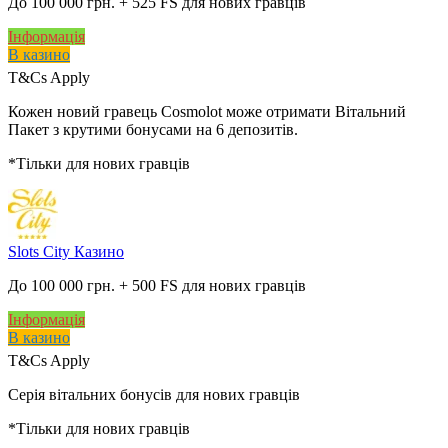
До 100 000 грн. + 525 FS для нових гравців
Інформація
В казино
T&Cs Apply
Кожен новий гравець Cosmolot може отримати Вітальний
Пакет з крутими бонусами на 6 депозитів.
*Тільки для нових гравців
Slots City Казино
До 100 000 грн. + 500 FS для нових гравців
Інформація
В казино
T&Cs Apply
Серія вітальних бонусів для нових гравців
*Тільки для нових гравців