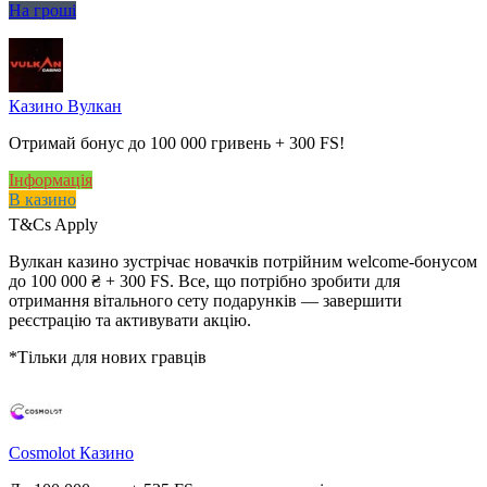
На грошi
Казино Вулкан
Отримай бонус до 100 000 гривень + 300 FS!
Інформація
В казино
T&Cs Apply
Вулкан казино зустрічає новачків потрійним welcome-бонусом
до 100 000 ₴ + 300 FS. Все, що потрібно зробити для
отримання вітального сету подарунків — завершити
реєстрацію та активувати акцію.
*Тільки для нових гравців
Cosmolot Казино