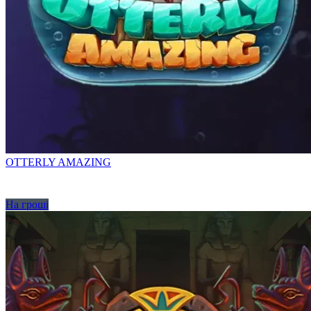
OTTERLY AMAZING
На грошi