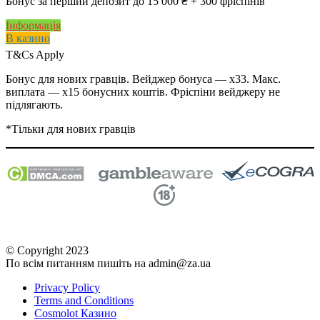
Бонус за перший депозит до 15 000 ₴ + 300 фріспінів
Інформація
В казино
T&Cs Apply
Бонус для нових гравців. Вейджер бонуса — х33. Макс.
виплата — х15 бонусних коштів. Фріспіни вейджеру не
підлягають.
*Тільки для нових гравців
© Copyright 2023
По всім питанням пишіть на
admin@za.ua
Privacy Policy
Terms and Conditions
Cosmolot Казино