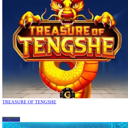
TREASURE OF TENGSHE
На грошi