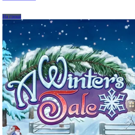
На грошi