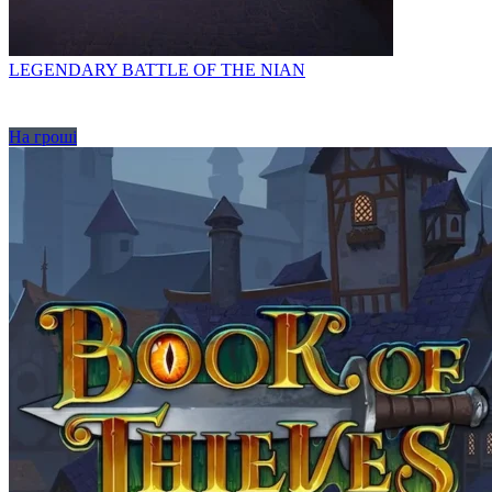
LEGENDARY BATTLE OF THE NIAN
На грошi