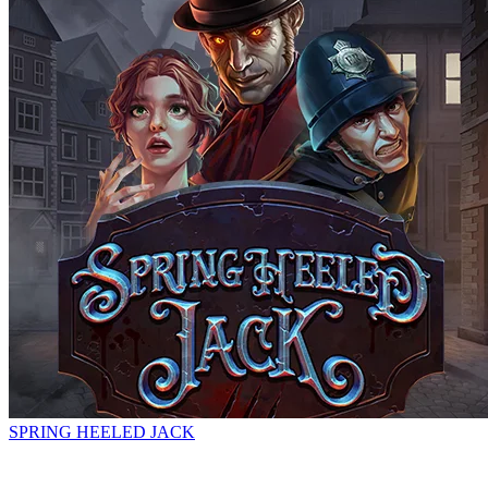
SPRING HEELED JACK