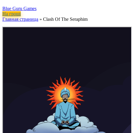
Blue Guru Games
На грошi
Главная страница
»
Clash Of The Seraphim