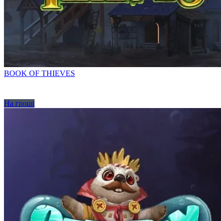
BOOK OF THIEVES
На грошi