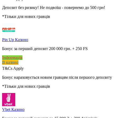
Депозит без ризику! Не подвоїш - повернемо до 500 грн!
*Тільки для нових гравців
Pin Up Казино
Бонус за перший депозит 200 000 грн. + 250 FS
Інформація
В казино
T&Cs Apply
Бонус нараховується новим гравцям після першого депозиту
*Тільки для нових гравців
Vbet Казино