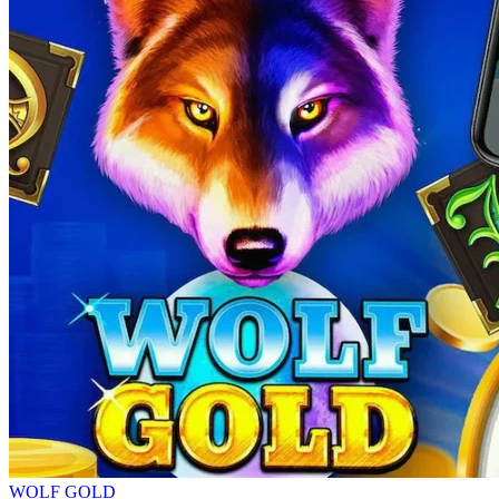
WOLF GOLD