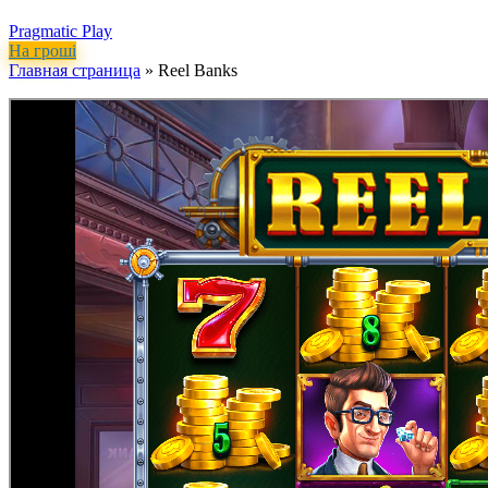
Pragmatic Play
На грошi
Главная страница
»
Reel Banks