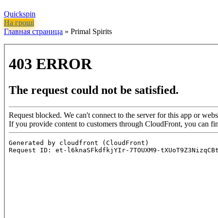
Quickspin
На грошi
Главная страница
»
Primal Spirits