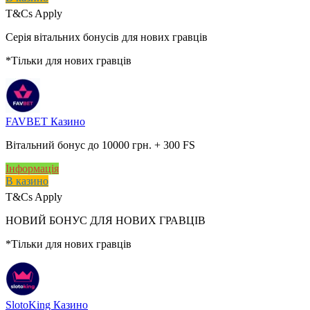
T&Cs Apply
Серія вітальних бонусів для нових гравців
*Тільки для нових гравців
FAVBET Казино
Вітальний бонус до 10000 грн. + 300 FS
Інформація
В казино
T&Cs Apply
НОВИЙ БОНУС ДЛЯ НОВИХ ГРАВЦІВ
*Тільки для нових гравців
SlotoKing Казино