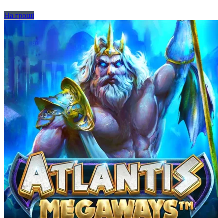
На грошi