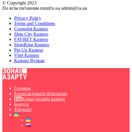
© Copyright 2023
По всім питанням пишіть на
admin@za.ua
Privacy Policy
Terms and Conditions
Cosmolot Казино
Slots City Казино
FAVBET Казино
SlotoKing Казино
Pin Up Казино
Vbet Казино
Казино Вулкан
Головна
Ігрові автомати безплатно
Кращі онлайн казино
Бонуси
Telegram