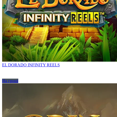
EL DORADO INFINITY REELS
На грошi