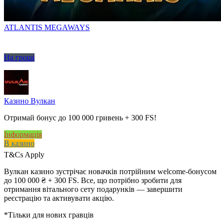
ATLANTIS MEGAWAYS
На грошi
Казино Вулкан
Отримай бонус до 100 000 гривень + 300 FS!
Інформація
В казино
T&Cs Apply
Вулкан казино зустрічає новачків потрійним welcome-бонусом
до 100 000 ₴ + 300 FS. Все, що потрібно зробити для
отримання вітального сету подарунків — завершити
реєстрацію та активувати акцію.
*Тільки для нових гравців