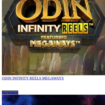
ODIN INFINITY REELS MEGAWAYS
На деньги