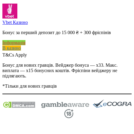
Vbet Казино
Бонус за перший депозит до 15 000 ₴ + 300 фріспінів
Інформація
В казино
T&Cs Apply
Бонус для нових гравців. Вейджер бонуса — х33. Макс.
виплата — х15 бонусних коштів. Фріспіни вейджеру не
підлягають.
*Тільки для нових гравців