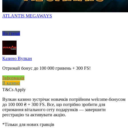
ATLANTIS MEGAWAYS
На грошi
Казино Вулкан
Отримай бонус до 100 000 гривень + 300 FS!
Інформація
В казино
T&Cs Apply
Вулкан казино зустрічає новачків потрійним welcome-бонусом
до 100 000 ₴ + 300 FS. Все, що потрібно зробити для
отримання вітального сету подарунків — завершити
реєстрацію та активувати акцію.
*Тільки для нових гравців