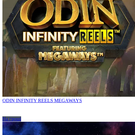
ODIN INFINITY REELS MEGAWAYS
На грошi