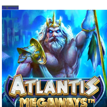
На деньги