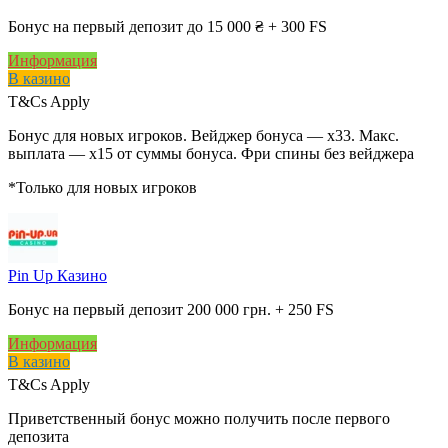
Бонус на первый депозит до 15 000 ₴ + 300 FS
Информация
В казино
T&Cs Apply
Бонус для новых игроков. Вейджер бонуса — х33. Макс.
выплата — х15 от суммы бонуса. Фри спины без вейджера
*Только для новых игроков
Pin Up Казино
Бонус на первый депозит 200 000 грн. + 250 FS
Информация
В казино
T&Cs Apply
Приветственный бонус можно получить после первого
депозита