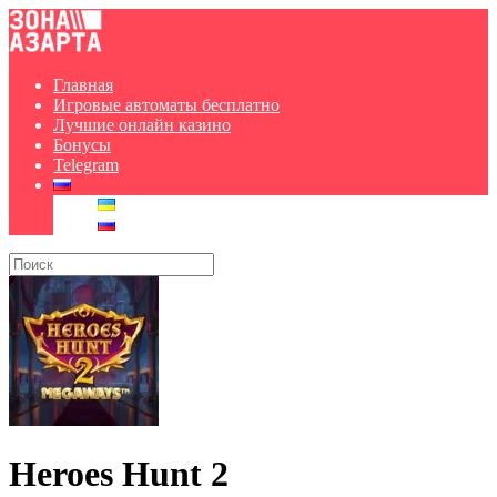
Главная
Игровые автоматы бесплатно
Лучшие онлайн казино
Бонусы
Telegram
Heroes Hunt 2