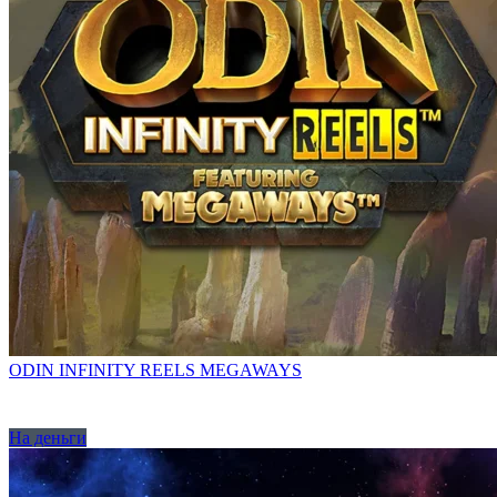
ODIN INFINITY REELS MEGAWAYS
На деньги