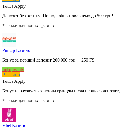
T&Cs Apply
Депозит без ризику! Не подвоїш - повернемо до 500 грн!
*Тільки для нових гравців
Pin Up Казино
Бонус за перший депозит 200 000 грн. + 250 FS
Інформація
В казино
T&Cs Apply
Бонус нараховується новим гравцям після першого депозиту
*Тільки для нових гравців
Vbet Казино