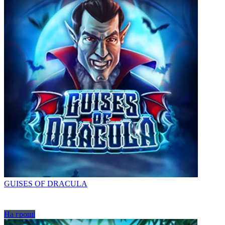
GUISES OF DRACULA
На грошi