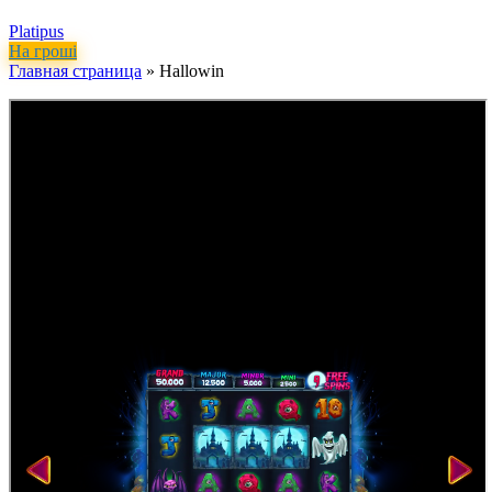
Platipus
На грошi
Главная страница
»
Hallowin