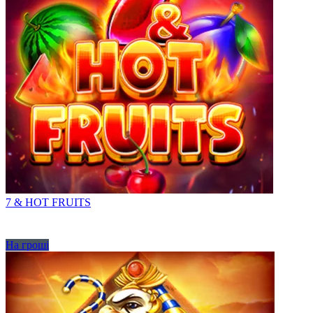
7 & HOT FRUITS
На грошi