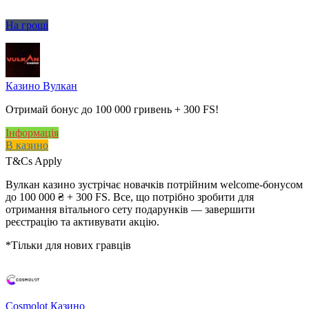
На грошi
Казино Вулкан
Отримай бонус до 100 000 гривень + 300 FS!
Інформація
В казино
T&Cs Apply
Вулкан казино зустрічає новачків потрійним welcome-бонусом
до 100 000 ₴ + 300 FS. Все, що потрібно зробити для
отримання вітального сету подарунків — завершити
реєстрацію та активувати акцію.
*Тільки для нових гравців
Cosmolot Казино