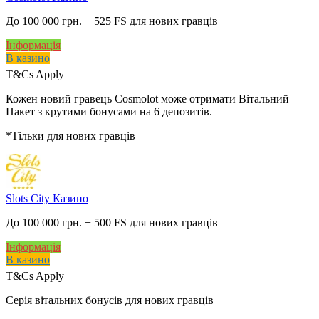
До 100 000 грн. + 525 FS для нових гравців
Інформація
В казино
T&Cs Apply
Кожен новий гравець Cosmolot може отримати Вітальний
Пакет з крутими бонусами на 6 депозитів.
*Тільки для нових гравців
Slots City Казино
До 100 000 грн. + 500 FS для нових гравців
Інформація
В казино
T&Cs Apply
Серія вітальних бонусів для нових гравців