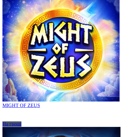
MIGHT OF ZEUS
На грошi