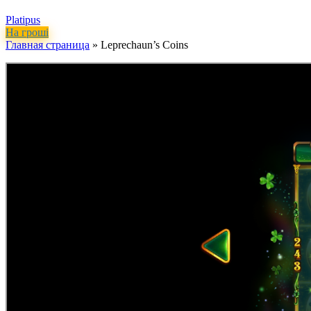
Platipus
На грошi
Главная страница
»
Leprechaun’s Coins