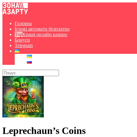
Головна
Ігрові автомати безплатно
Кращі онлайн казино
Бонуси
Telegram
Leprechaun’s Coins