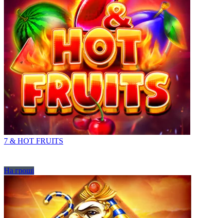
7 & HOT FRUITS
На грошi