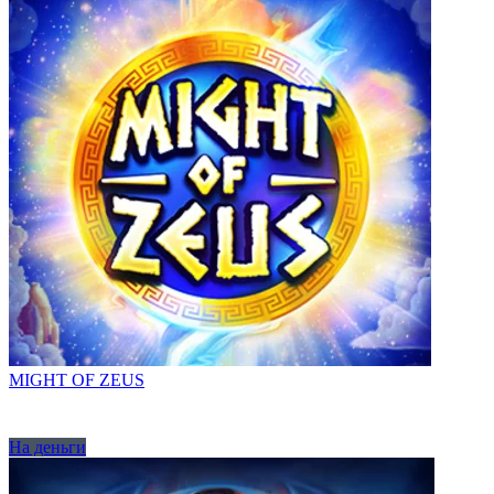
MIGHT OF ZEUS
На деньги