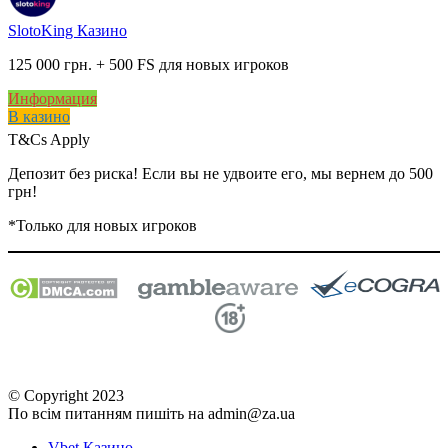
SlotoKing Казино
125 000 грн. + 500 FS для новых игроков
Информация
В казино
T&Cs Apply
Депозит без риска! Если вы не удвоите его, мы вернем до 500
грн!
*Только для новых игроков
© Copyright 2023
По всім питанням пишіть на
admin@za.ua
Vbet Казино