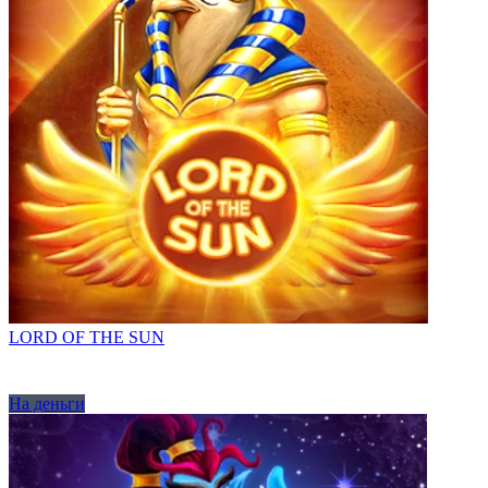
LORD OF THE SUN
На деньги