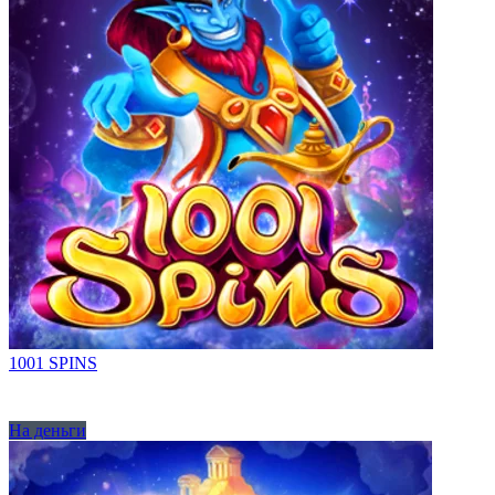
1001 SPINS
На деньги