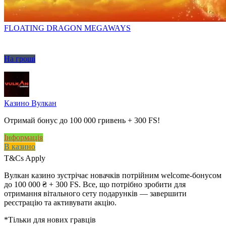
FLOATING DRAGON MEGAWAYS
На грошi
Казино Вулкан
Отримай бонус до 100 000 гривень + 300 FS!
Інформація
В казино
T&Cs Apply
Вулкан казино зустрічає новачків потрійним welcome-бонусом
до 100 000 ₴ + 300 FS. Все, що потрібно зробити для
отримання вітального сету подарунків — завершити
реєстрацію та активувати акцію.
*Тільки для нових гравців