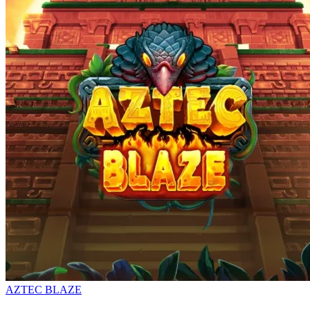
AZTEC BLAZE