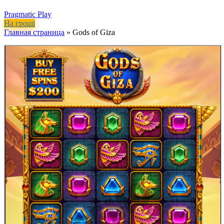
Pragmatic Play
На грошi
Главная страница
»
Gods of Giza