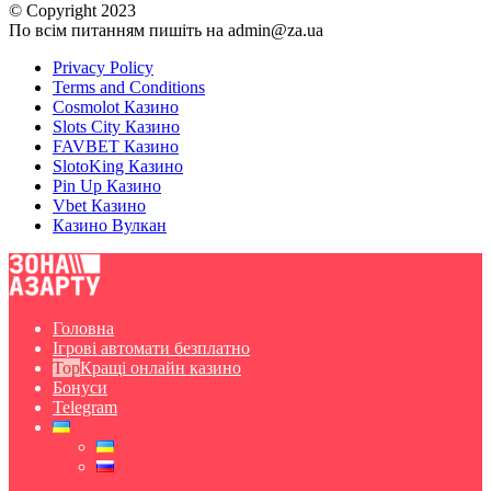
© Copyright 2023
По всім питанням пишіть на
admin@za.ua
Privacy Policy
Terms and Conditions
Cosmolot Казино
Slots City Казино
FAVBET Казино
SlotoKing Казино
Pin Up Казино
Vbet Казино
Казино Вулкан
Головна
Ігрові автомати безплатно
Кращі онлайн казино
Бонуси
Telegram