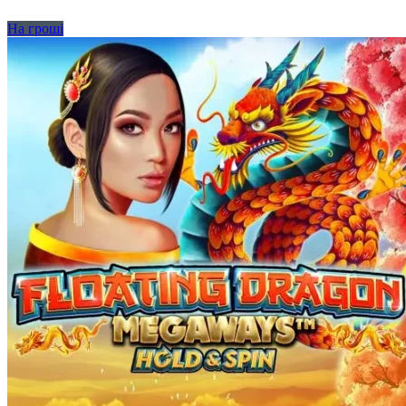
На грошi