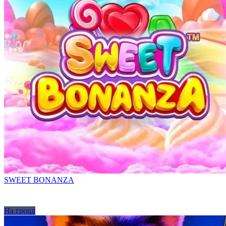
SWEET BONANZA
На грошi