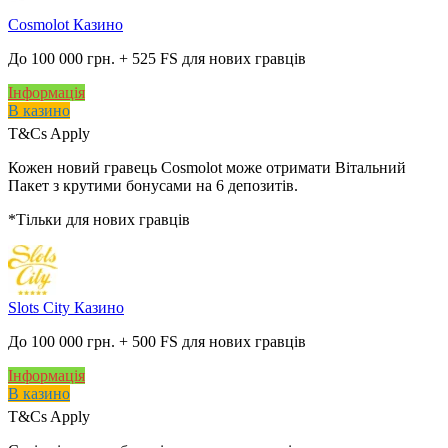
Cosmolot Казино
До 100 000 грн. + 525 FS для нових гравців
Інформація
В казино
T&Cs Apply
Кожен новий гравець Cosmolot може отримати Вітальний
Пакет з крутими бонусами на 6 депозитів.
*Тільки для нових гравців
Slots City Казино
До 100 000 грн. + 500 FS для нових гравців
Інформація
В казино
T&Cs Apply