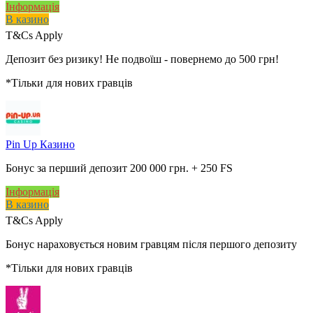
Інформація
В казино
T&Cs Apply
Депозит без ризику! Не подвоїш - повернемо до 500 грн!
*Тільки для нових гравців
Pin Up Казино
Бонус за перший депозит 200 000 грн. + 250 FS
Інформація
В казино
T&Cs Apply
Бонус нараховується новим гравцям після першого депозиту
*Тільки для нових гравців