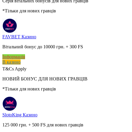
Серія вітальних бонусів для нових гравців
*Тільки для нових гравців
FAVBET Казино
Вітальний бонус до 10000 грн. + 300 FS
Інформація
В казино
T&Cs Apply
НОВИЙ БОНУС ДЛЯ НОВИХ ГРАВЦІВ
*Тільки для нових гравців
SlotoKing Казино
125 000 грн. + 500 FS для нових гравців