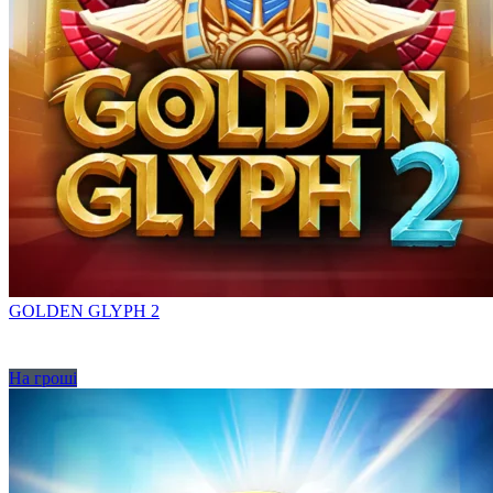
GOLDEN GLYPH 2
На грошi