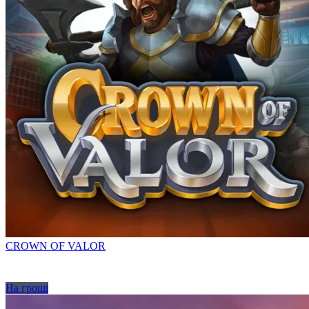
CROWN OF VALOR
На грошi