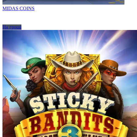
MIDAS COINS
На грошi