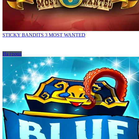
STICKY BANDITS 3 MOST WANTED
На грошi