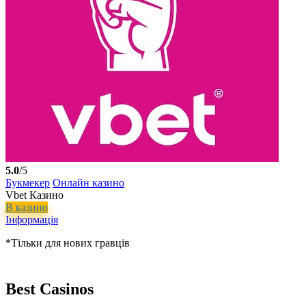
5.0
/5
Букмекер
Онлайн казино
Vbet Казино
В казино
Інформація
*Тільки для нових гравців
Best Casinos