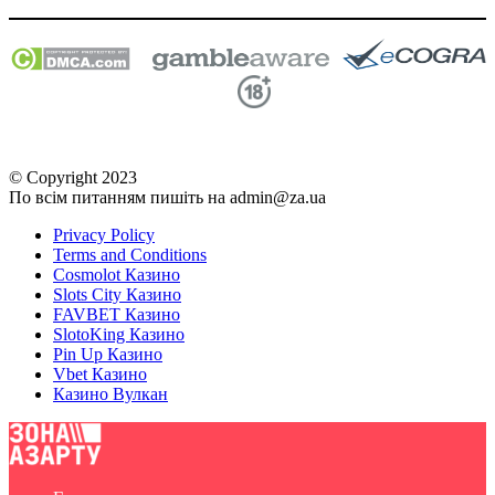
© Copyright 2023
По всім питанням пишіть на
admin@za.ua
Privacy Policy
Terms and Conditions
Cosmolot Казино
Slots City Казино
FAVBET Казино
SlotoKing Казино
Pin Up Казино
Vbet Казино
Казино Вулкан