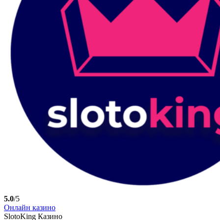
5.0
/5
Онлайн казино
SlotoKing Казино