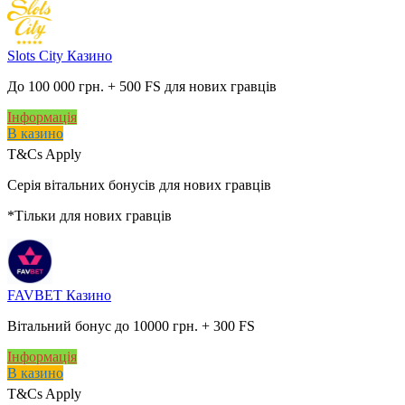
Slots City Казино
До 100 000 грн. + 500 FS для нових гравців
Інформація
В казино
T&Cs Apply
Серія вітальних бонусів для нових гравців
*Тільки для нових гравців
FAVBET Казино
Вітальний бонус до 10000 грн. + 300 FS
Інформація
В казино
T&Cs Apply