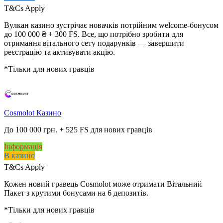
T&Cs Apply
Вулкан казино зустрічає новачків потрійним welcome-бонусом
до 100 000 ₴ + 300 FS. Все, що потрібно зробити для
отримання вітального сету подарунків — завершити
реєстрацію та активувати акцію.
*Тільки для нових гравців
Cosmolot Казино
До 100 000 грн. + 525 FS для нових гравців
Інформація
В казино
T&Cs Apply
Кожен новий гравець Cosmolot може отримати Вітальний
Пакет з крутими бонусами на 6 депозитів.
*Тільки для нових гравців