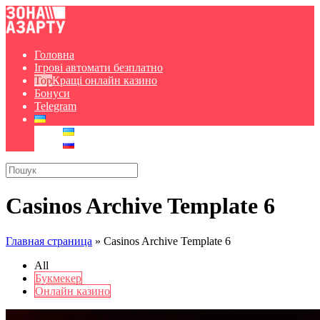
Головна
Ігрові автомати безплатно
Кращі онлайн казино
Бонуси
Telegram
Casinos Archive Template 6
Главная страница
»
Casinos Archive Template 6
All
Букмекер
Онлайн казино