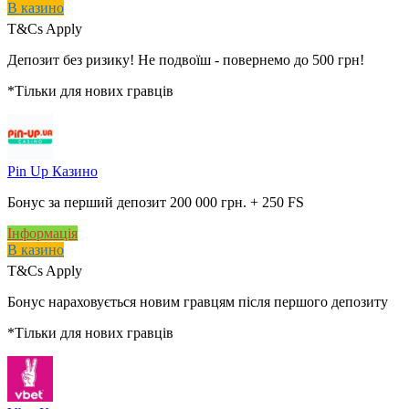
В казино
T&Cs Apply
Депозит без ризику! Не подвоїш - повернемо до 500 грн!
*Тільки для нових гравців
Pin Up Казино
Бонус за перший депозит 200 000 грн. + 250 FS
Інформація
В казино
T&Cs Apply
Бонус нараховується новим гравцям після першого депозиту
*Тільки для нових гравців