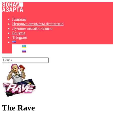
Главная
Игровые автоматы бесплатно
Лучшие онлайн казино
Бонусы
Telegram
The Rave