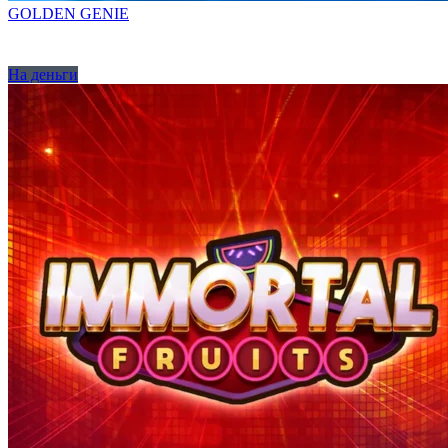
GOLDEN GENIE
На деньги