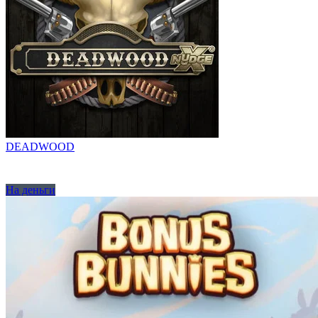
DEADWOOD
На деньги