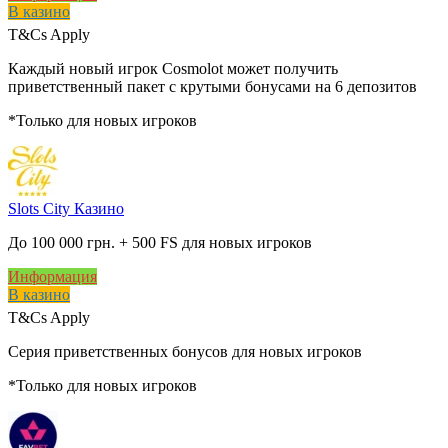
В казино
T&Cs Apply
Каждый новый игрок Cosmolot может получить
приветственный пакет с крутыми бонусами на 6 депозитов
*Только для новых игроков
Slots City Казино
До 100 000 грн. + 500 FS для новых игроков
Информация
В казино
T&Cs Apply
Серия приветственных бонусов для новых игроков
*Только для новых игроков