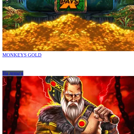
MONKEYS GOLD
На деньги