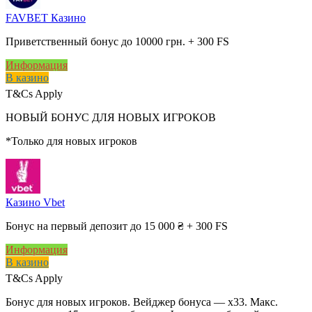
FAVBET Казино
Приветственный бонус до 10000 грн. + 300 FS
Информация
В казино
T&Cs Apply
НОВЫЙ БОНУС ДЛЯ НОВЫХ ИГРОКОВ
*Только для новых игроков
Казино Vbet
Бонус на первый депозит до 15 000 ₴ + 300 FS
Информация
В казино
T&Cs Apply
Бонус для новых игроков. Вейджер бонуса — х33. Макс.