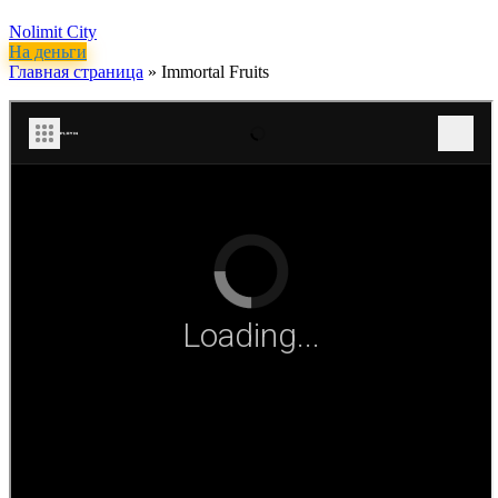
Nolimit City
На деньги
Главная страница
»
Immortal Fruits