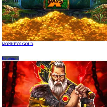
MONKEYS GOLD
На деньги