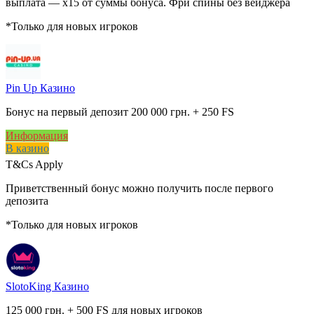
выплата — х15 от суммы бонуса. Фри спины без вейджера
*Только для новых игроков
Pin Up Казино
Бонус на первый депозит 200 000 грн. + 250 FS
Информация
В казино
T&Cs Apply
Приветственный бонус можно получить после первого
депозита
*Только для новых игроков
SlotoKing Казино
125 000 грн. + 500 FS для новых игроков