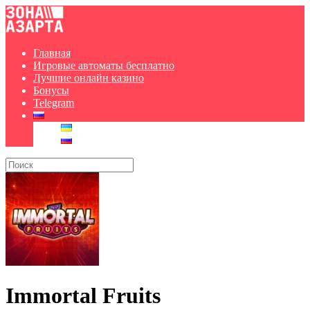
Главная
Игровые автоматы бесплатно
Лучшие онлайн казино
Бонусы
Telegram
Immortal Fruits