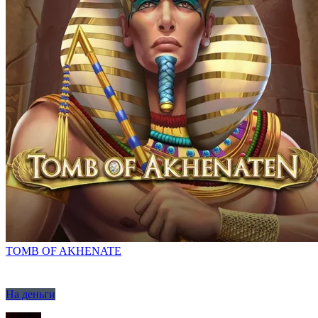
TOMB OF AKHENATE
На деньги