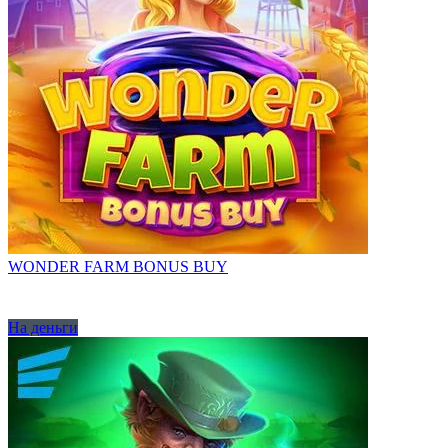
WONDER FARM BONUS BUY
На деньги