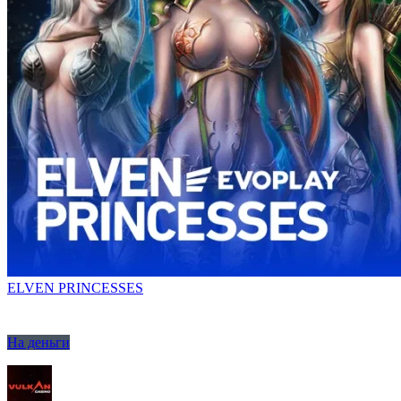
ELVEN PRINCESSES
На деньги