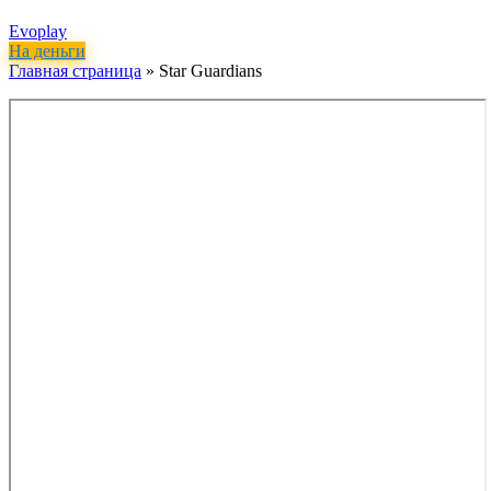
Evoplay
На деньги
Главная страница
»
Star Guardians