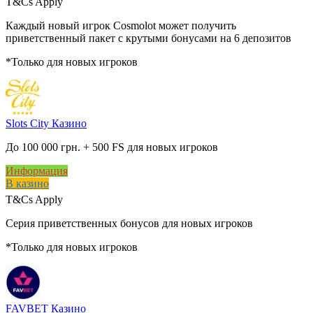
T&Cs Apply
Каждый новый игрок Cosmolot может получить
приветственный пакет с крутыми бонусами на 6 депозитов
*Только для новых игроков
Slots City Казино
До 100 000 грн. + 500 FS для новых игроков
Информация
В казино
T&Cs Apply
Серия приветственных бонусов для новых игроков
*Только для новых игроков
FAVBET Казино