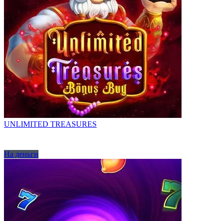
UNLIMITED TREASURES
На деньги