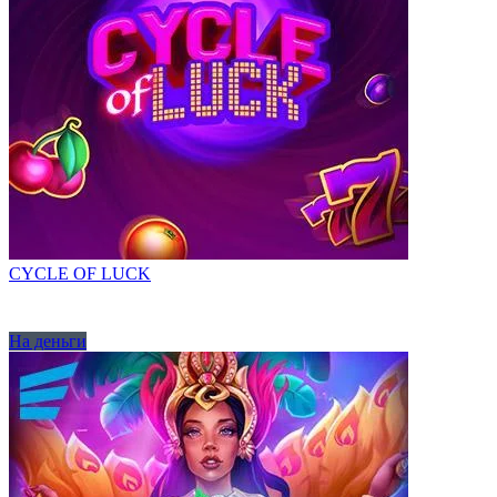
CYCLE OF LUCK
На деньги