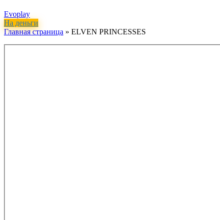
Evoplay
На деньги
Главная страница
»
ELVEN PRINCESSES