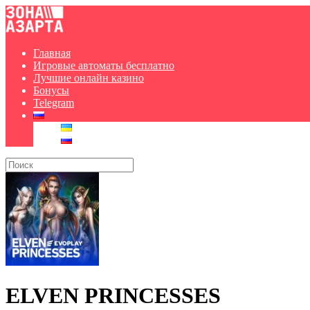
Главная
Игровые автоматы бесплатно
Лучшие онлайн казино
Бонусы
Telegram
ELVEN PRINCESSES