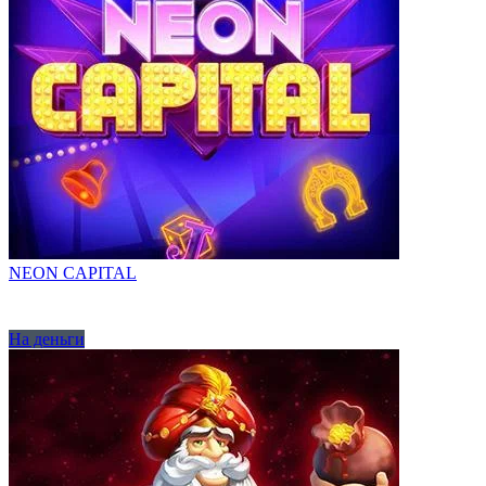
NEON CAPITAL
На деньги