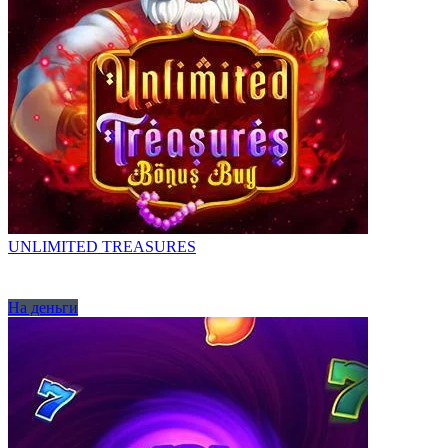
UNLIMITED TREASURES
На деньги