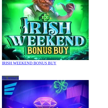
IRISH WEEKEND BONUS BUY
На деньги