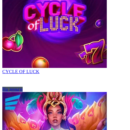
CYCLE OF LUCK
На деньги