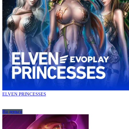
ELVEN PRINCESSES
На деньги