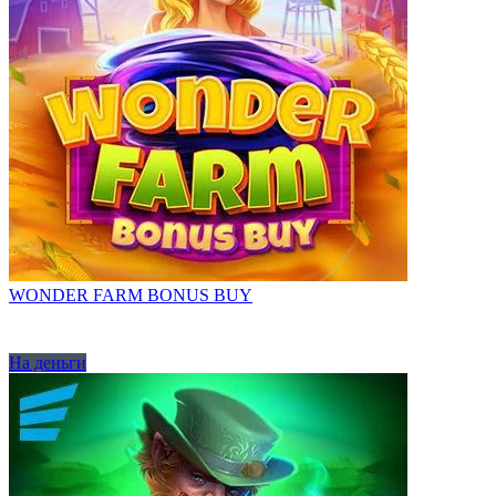
WONDER FARM BONUS BUY
На деньги