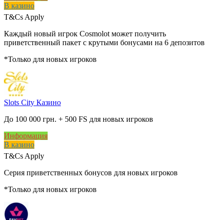
В казино
T&Cs Apply
Каждый новый игрок Cosmolot может получить
приветственный пакет с крутыми бонусами на 6 депозитов
*Только для новых игроков
Slots City Казино
До 100 000 грн. + 500 FS для новых игроков
Информация
В казино
T&Cs Apply
Серия приветственных бонусов для новых игроков
*Только для новых игроков