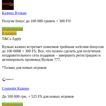
Казино Вулкан
Получи бонус до 100 000 гривен + 300 FS!
Информация
В казино
T&Cs Apply
Вулкан казино встречает новичков тройным welcome-бонусом
до 100 000₴ + 300 FS. Все, что нужно сделать для получения
поздравительного сета подарков – завершить регистрацию и
активировать промокод Вулкан 777.
*Только для новых игроков
Cosmolot Казино
До 100 000 грн. + 525 FS для новых игроков
Информация