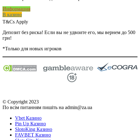
Информация
В казино
T&Cs Apply
Депозит без риска! Если вы не удвоите его, мы вернем до 500
грн!
*Только для новых игроков
© Copyright 2023
По всім питанням пишіть на
admin@za.ua
Vbet Казино
Pin Up Казино
SlotoKing Казино
FAVBET Казино