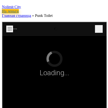
Nolimit City
На деньги
Главная страница
»
Punk Toilet