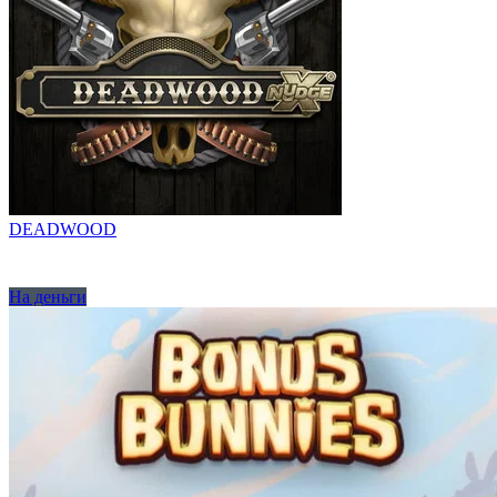
DEADWOOD
На деньги