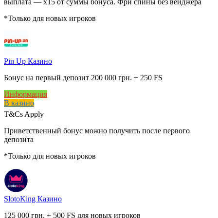
выплата — х15 от суммы бонуса. Фри спины без вейджера
*Только для новых игроков
Pin Up Казино
Бонус на первый депозит 200 000 грн. + 250 FS
Информация
В казино
T&Cs Apply
Приветственный бонус можно получить после первого
депозита
*Только для новых игроков
SlotoKing Казино
125 000 грн. + 500 FS для новых игроков