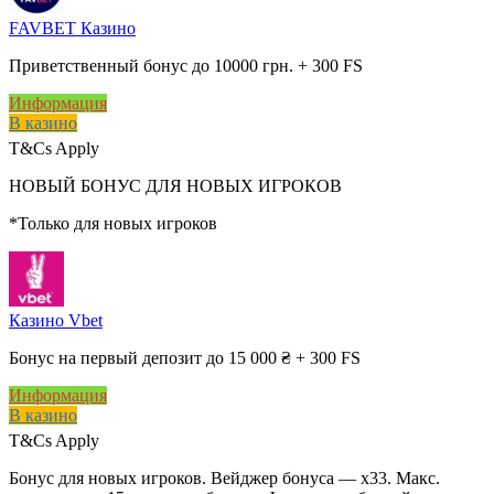
FAVBET Казино
Приветственный бонус до 10000 грн. + 300 FS
Информация
В казино
T&Cs Apply
НОВЫЙ БОНУС ДЛЯ НОВЫХ ИГРОКОВ
*Только для новых игроков
Казино Vbet
Бонус на первый депозит до 15 000 ₴ + 300 FS
Информация
В казино
T&Cs Apply
Бонус для новых игроков. Вейджер бонуса — х33. Макс.