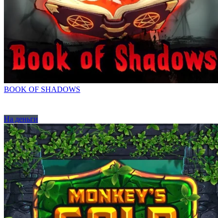
BOOK OF SHADOWS
На деньги