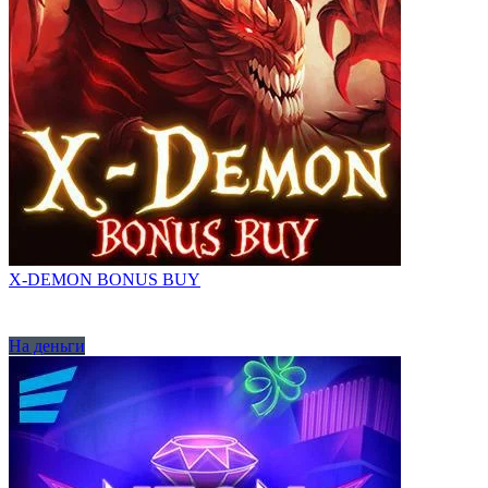
X-DEMON BONUS BUY
На деньги