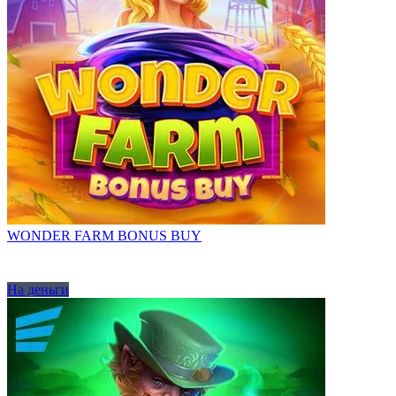
WONDER FARM BONUS BUY
На деньги