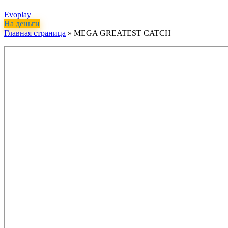
Evoplay
На деньги
Главная страница
»
MEGA GREATEST CATCH