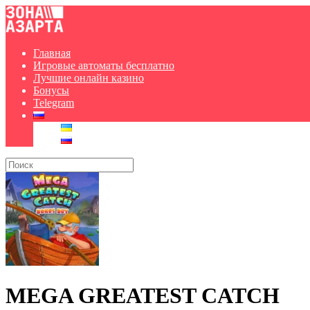
Главная
Игровые автоматы бесплатно
Лучшие онлайн казино
Бонусы
Telegram
MEGA GREATEST CATCH