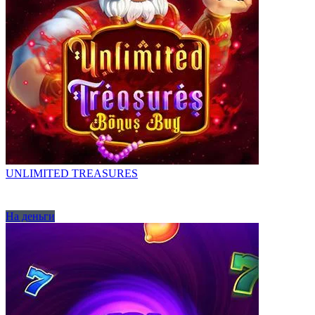
UNLIMITED TREASURES
На деньги