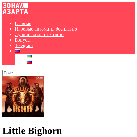
Главная
Игровые автоматы бесплатно
Лучшие онлайн казино
Бонусы
Telegram
Little Bighorn