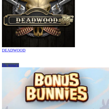
DEADWOOD
На деньги