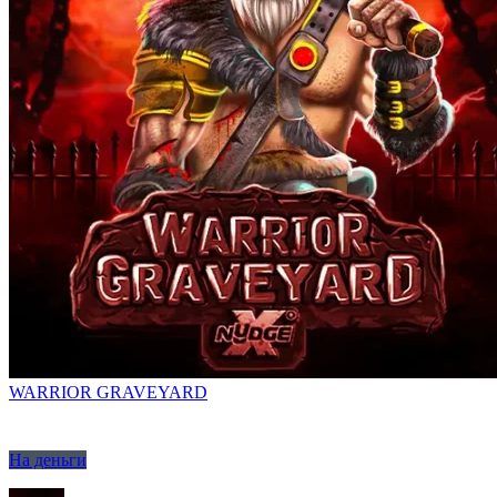
WARRIOR GRAVEYARD
На деньги