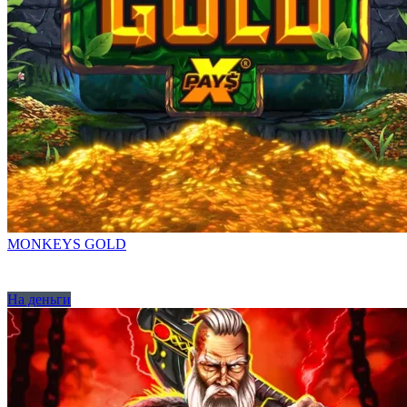
MONKEYS GOLD
На деньги