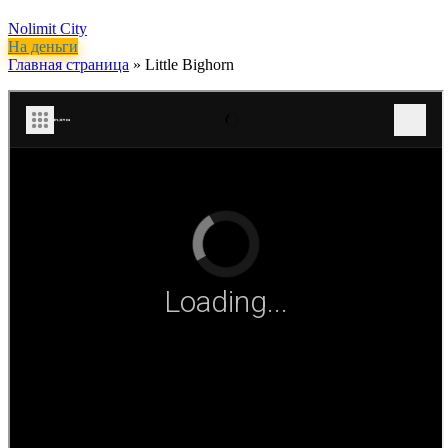
Nolimit City
На деньги
Главная страница
»
Little Bighorn