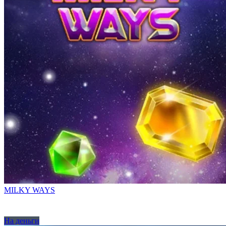
MILKY WAYS
На деньги