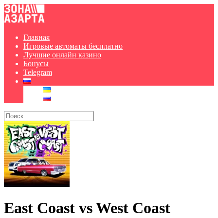
Главная
Игровые автоматы бесплатно
Лучшие онлайн казино
Бонусы
Telegram
East Coast vs West Coast