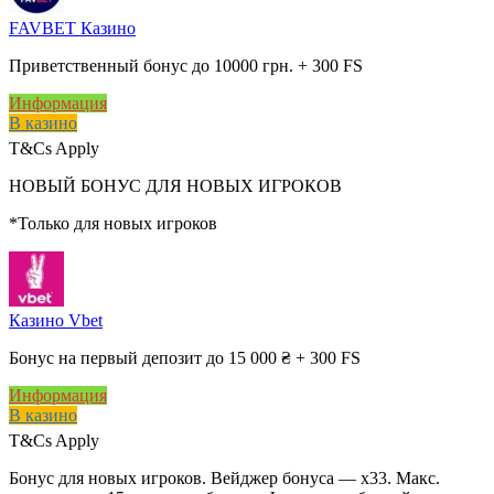
FAVBET Казино
Приветственный бонус до 10000 грн. + 300 FS
Информация
В казино
T&Cs Apply
НОВЫЙ БОНУС ДЛЯ НОВЫХ ИГРОКОВ
*Только для новых игроков
Казино Vbet
Бонус на первый депозит до 15 000 ₴ + 300 FS
Информация
В казино
T&Cs Apply
Бонус для новых игроков. Вейджер бонуса — х33. Макс.