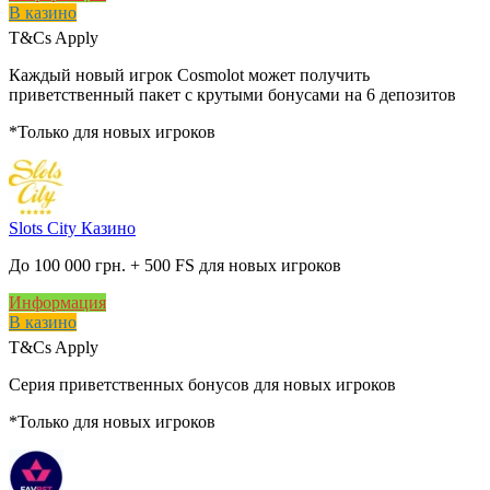
В казино
T&Cs Apply
Каждый новый игрок Cosmolot может получить
приветственный пакет с крутыми бонусами на 6 депозитов
*Только для новых игроков
Slots City Казино
До 100 000 грн. + 500 FS для новых игроков
Информация
В казино
T&Cs Apply
Серия приветственных бонусов для новых игроков
*Только для новых игроков