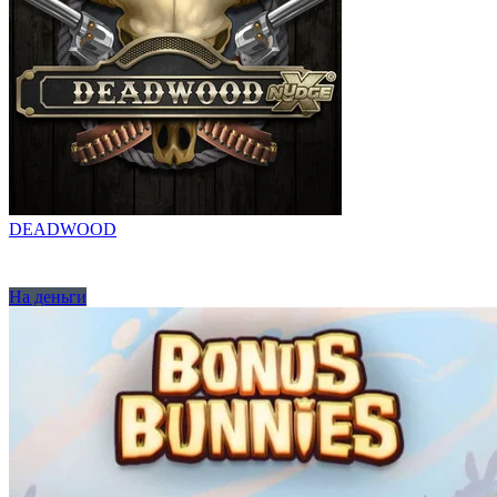
DEADWOOD
На деньги