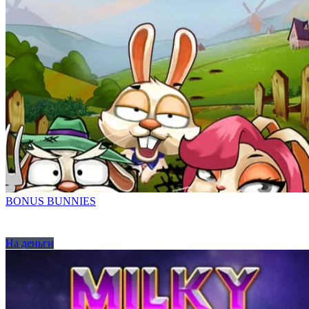
BONUS BUNNIES
На деньги