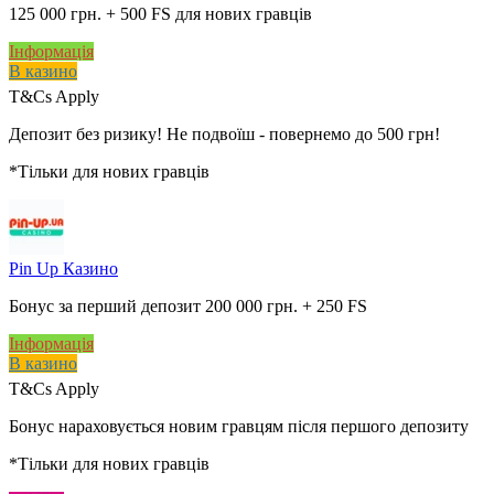
125 000 грн. + 500 FS для нових гравців
Інформація
В казино
T&Cs Apply
Депозит без ризику! Не подвоїш - повернемо до 500 грн!
*Тільки для нових гравців
Pin Up Казино
Бонус за перший депозит 200 000 грн. + 250 FS
Інформація
В казино
T&Cs Apply
Бонус нараховується новим гравцям після першого депозиту
*Тільки для нових гравців