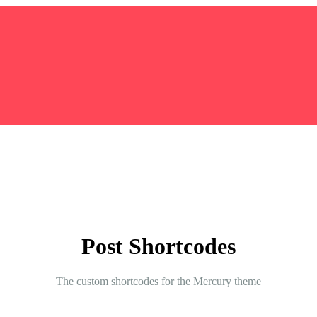
Post Shortcodes
The custom shortcodes for the Mercury theme