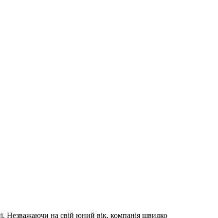
ці. Незважаючи на свій юний вік, компанія швидко