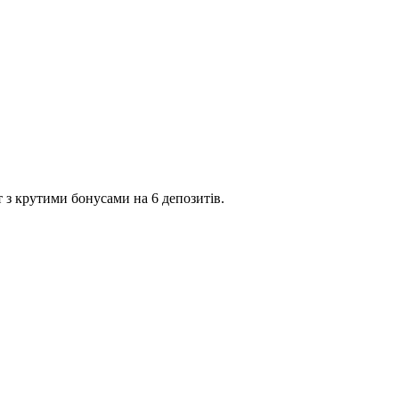
з крутими бонусами на 6 депозитів.