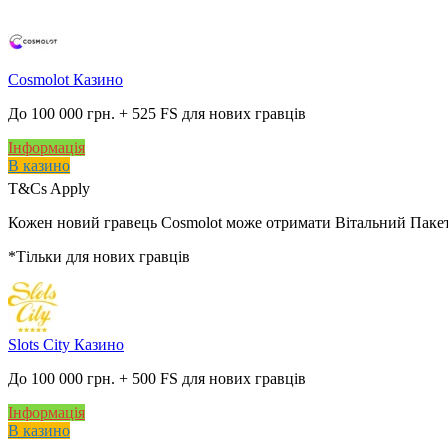
Cosmolot Казино
До 100 000 грн. + 525 FS для нових гравців
Інформація
В казино
T&Cs Apply
Кожен новий гравець Cosmolot може отримати Вітальний Пакет 
*Тільки для нових гравців
Slots City Казино
До 100 000 грн. + 500 FS для нових гравців
Інформація
В казино