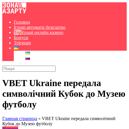
Головна
Ігрові автомати безплатно
Кращі онлайн казино
Бонуси
Telegram
VBET Ukraine передала
символічний Кубок до Музею
футболу
Главная страница
»
VBET Ukraine передала символічний
Кубок до Музею футболу
Новини