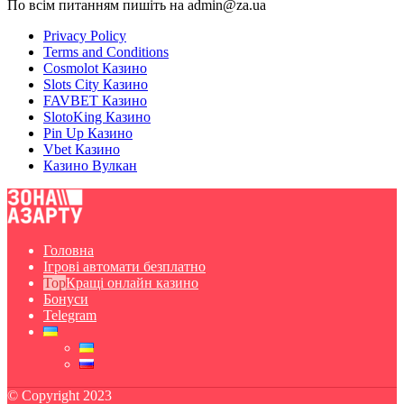
По всім питанням пишіть на
admin@za.ua
Privacy Policy
Terms and Conditions
Cosmolot Казино
Slots City Казино
FAVBET Казино
SlotoKing Казино
Pin Up Казино
Vbet Казино
Казино Вулкан
Головна
Ігрові автомати безплатно
Кращі онлайн казино
Бонуси
Telegram
© Copyright 2023