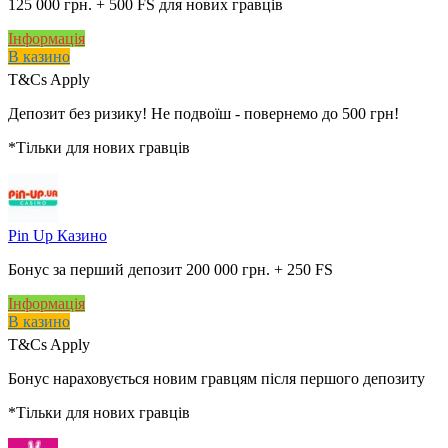
125 000 грн. + 500 FS для нових гравців
Інформація
В казино
T&Cs Apply
Депозит без ризику! Не подвоїш - повернемо до 500 грн!
*Тільки для нових гравців
Pin Up Казино
Бонус за перший депозит 200 000 грн. + 250 FS
Інформація
В казино
T&Cs Apply
Бонус нараховується новим гравцям після першого депозиту
*Тільки для нових гравців