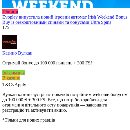
Новини
Evoplay випустила новий ігровий автомат Irish Weekend Bonus
Buy із безкоштовними спінами та бонусами Ultra Spins
175
Казино Вулкан
Отримай бонус до 100 000 гривень + 300 FS!
Інформація
В казино
T&Cs Apply
Вулкан казино зустрічає новачків потрійним welcome-бонусом
до 100 000 ₴ + 300 FS. Все, що потрібно зробити для
отримання вітального сету подарунків — завершити
реєстрацію та активувати акцію.
*Тільки для нових гравців