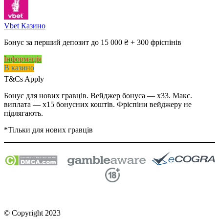
Vbet Казино
Бонус за перший депозит до 15 000 ₴ + 300 фріспінів
Інформація
В казино
T&Cs Apply
Бонус для нових гравців. Вейджер бонуса — х33. Макс.
виплата — х15 бонусних коштів. Фріспіни вейджеру не
підлягають.
*Тільки для нових гравців
© Copyright 2023