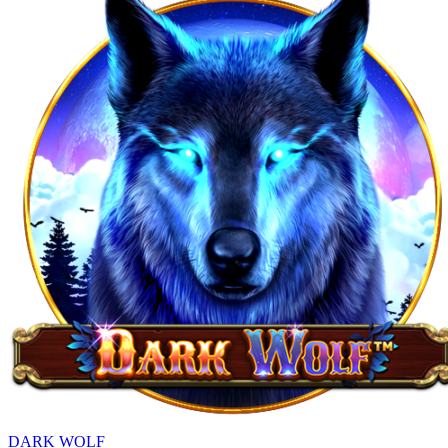
DARK WOLF