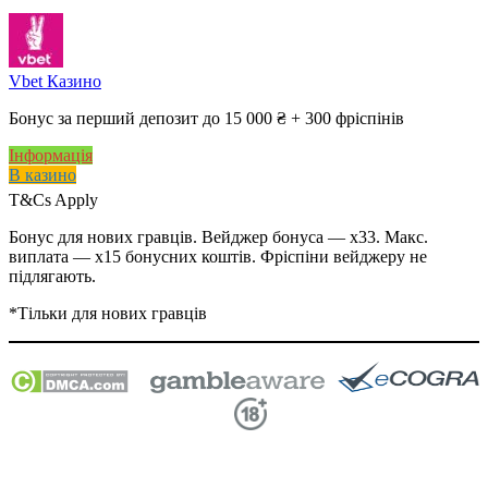
Vbet Казино
Бонус за перший депозит до 15 000 ₴ + 300 фріспінів
Інформація
В казино
T&Cs Apply
Бонус для нових гравців. Вейджер бонуса — х33. Макс.
виплата — х15 бонусних коштів. Фріспіни вейджеру не
підлягають.
*Тільки для нових гравців