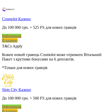
Cosmolot Казино
До 100 000 грн. + 525 FS для нових гравців
Інформація
В казино
T&Cs Apply
Кожен новий гравець Cosmolot може отримати Вітальний
Пакет з крутими бонусами на 6 депозитів.
*Тільки для нових гравців
Slots City Казино
До 100 000 грн. + 500 FS для нових гравців
Інформація
В казино