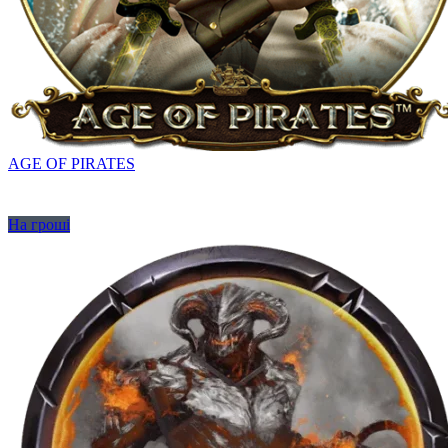
AGE OF PIRATES
На грошi