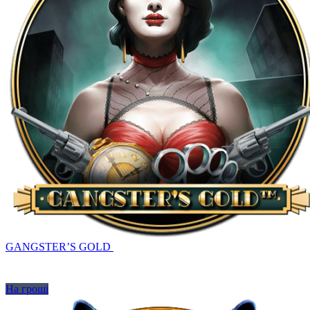
GANGSTER’S GOLD
На грошi