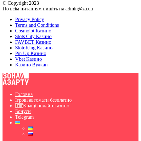
© Copyright 2023
По всім питанням пишіть на
admin@za.ua
Privacy Policy
Terms and Conditions
Cosmolot Казино
Slots City Казино
FAVBET Казино
SlotoKing Казино
Pin Up Казино
Vbet Казино
Казино Вулкан
Головна
Ігрові автомати безплатно
Кращі онлайн казино
Бонуси
Telegram