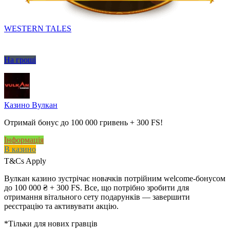
WESTERN TALES
На грошi
Казино Вулкан
Отримай бонус до 100 000 гривень + 300 FS!
Інформація
В казино
T&Cs Apply
Вулкан казино зустрічає новачків потрійним welcome-бонусом
до 100 000 ₴ + 300 FS. Все, що потрібно зробити для
отримання вітального сету подарунків — завершити
реєстрацію та активувати акцію.
*Тільки для нових гравців