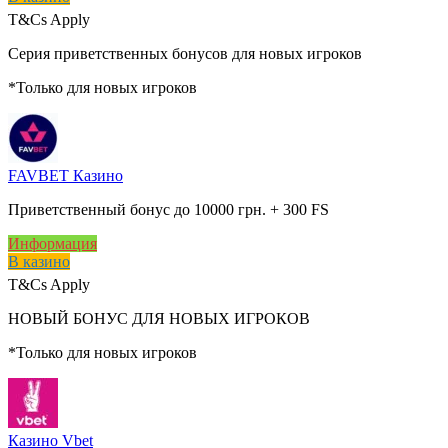
T&Cs Apply
Серия приветственных бонусов для новых игроков
*Только для новых игроков
FAVBET Казино
Приветственный бонус до 10000 грн. + 300 FS
Информация
В казино
T&Cs Apply
НОВЫЙ БОНУС ДЛЯ НОВЫХ ИГРОКОВ
*Только для новых игроков
Казино Vbet