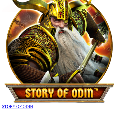
STORY OF ODIN