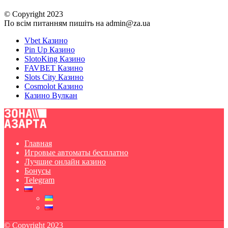
© Copyright 2023
По всім питанням пишіть на
admin@za.ua
Vbet Казино
Pin Up Казино
SlotoKing Казино
FAVBET Казино
Slots City Казино
Cosmolot Казино
Казино Вулкан
Главная
Игровые автоматы бесплатно
Лучшие онлайн казино
Бонусы
Telegram
© Copyright 2023