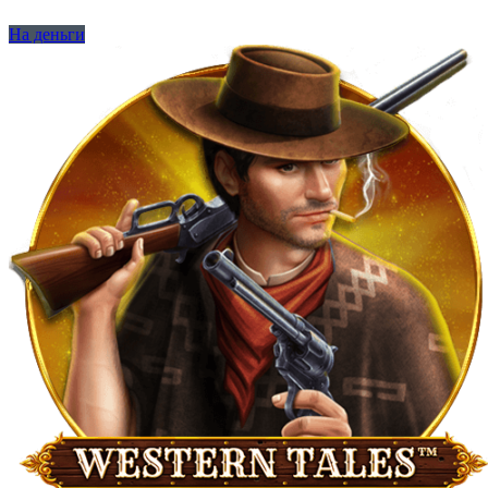
На деньги