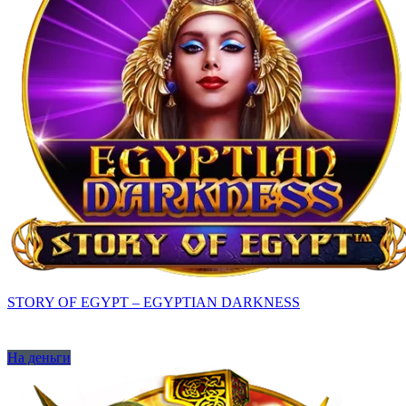
STORY OF EGYPT – EGYPTIAN DARKNESS
На деньги