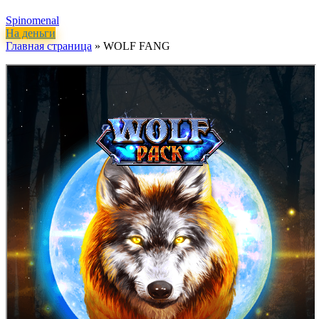
Spinomenal
На деньги
Главная страница
»
WOLF FANG