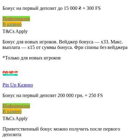
Бонус на первый депозит до 15 000 ₴ + 300 FS
Информация
В казино
T&Cs Apply
Бонус для новых игроков. Вейджер бонуса — х33. Макс.
выплата — х15 от суммы бонуса. Фри спины без вейджера
*Только для новых игроков
Pin Up Казино
Бонус на первый депозит 200 000 грн. + 250 FS
Информация
В казино
T&Cs Apply
Приветственный бонус можно получить после первого
депозита