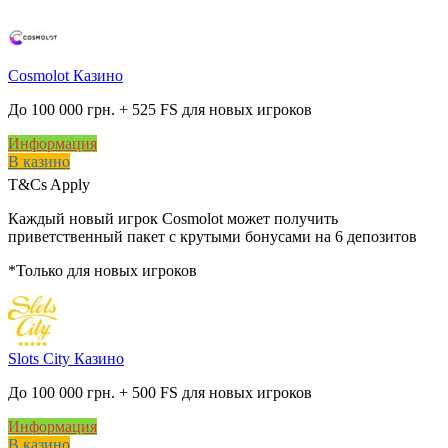
Cosmolot Казино
До 100 000 грн. + 525 FS для новых игроков
Информация
В казино
T&Cs Apply
Каждый новый игрок Cosmolot может получить
приветственный пакет с крутыми бонусами на 6 депозитов
*Только для новых игроков
Slots City Казино
До 100 000 грн. + 500 FS для новых игроков
Информация
В казино