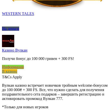
WESTERN TALES
На деньги
Казино Вулкан
Получи бонус до 100 000 гривен + 300 FS!
Информация
В казино
T&Cs Apply
Вулкан казино встречает новичков тройным welcome-бонусом
до 100 000₴ + 300 FS. Все, что нужно сделать для получения
поздравительного сета подарков – завершить регистрацию и
активировать промокод Вулкан 777.
*Только для новых игроков