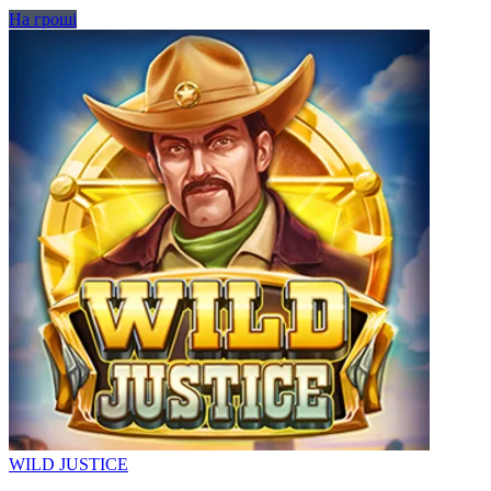
На грошi
WILD JUSTICE