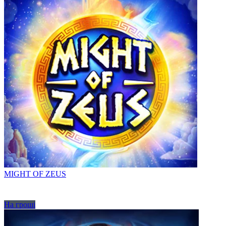
MIGHT OF ZEUS
На грошi