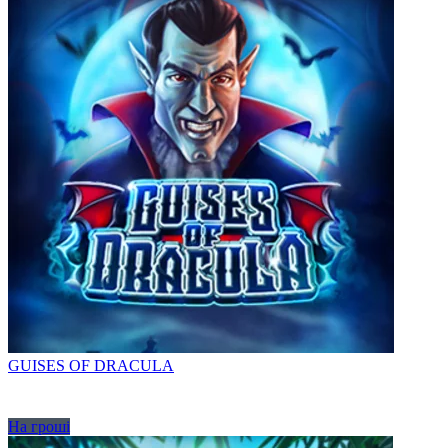
GUISES OF DRACULA
На грошi