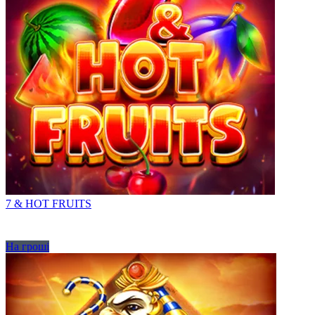
7 & HOT FRUITS
На грошi