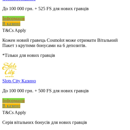
До 100 000 грн. + 525 FS для нових гравців
Інформація
В казино
T&Cs Apply
Кожен новий гравець Cosmolot може отримати Вітальний
Пакет з крутими бонусами на 6 депозитів.
*Тільки для нових гравців
Slots City Казино
До 100 000 грн. + 500 FS для нових гравців
Інформація
В казино
T&Cs Apply
Серія вітальних бонусів для нових гравців