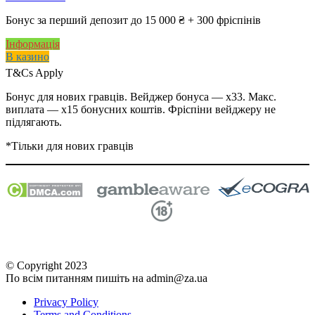
Бонус за перший депозит до 15 000 ₴ + 300 фріспінів
Інформація
В казино
T&Cs Apply
Бонус для нових гравців. Вейджер бонуса — х33. Макс.
виплата — х15 бонусних коштів. Фріспіни вейджеру не
підлягають.
*Тільки для нових гравців
© Copyright 2023
По всім питанням пишіть на
admin@za.ua
Privacy Policy
Terms and Conditions