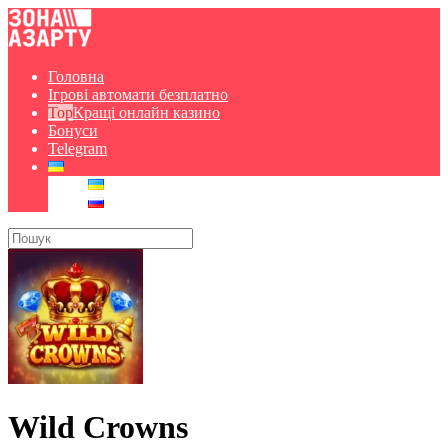
Головна
Ігрові автомати безплатно
Кращі онлайн казино
Бонуси
Telegram
Wild Crowns