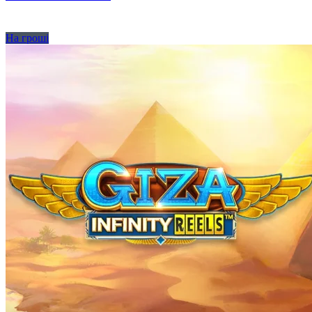
На грошi