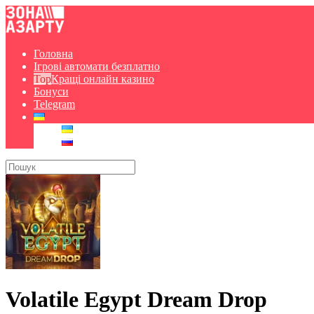
Головна
Ігрові автомати безплатно
Кращі онлайн казино
Бонуси
Telegram
Volatile Egypt Dream Drop