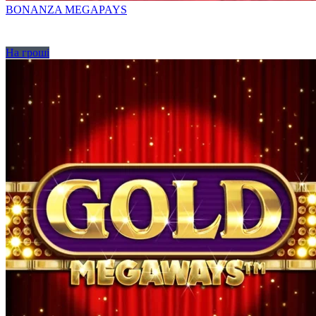
BONANZA MEGAPAYS
На грошi