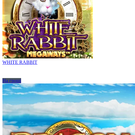
WHITE RABBIT
На грошi