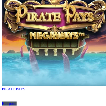
PIRATE PAYS
На грошi