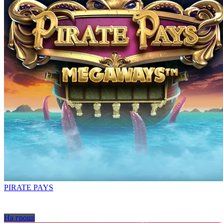
PIRATE PAYS
На грошi