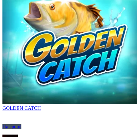
GOLDEN CATCH
На грошi