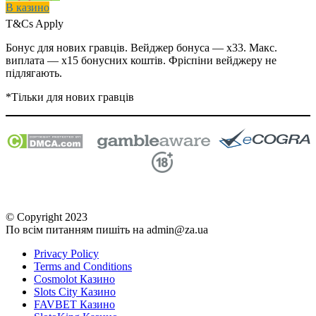
В казино
T&Cs Apply
Бонус для нових гравців. Вейджер бонуса — х33. Макс.
виплата — х15 бонусних коштів. Фріспіни вейджеру не
підлягають.
*Тільки для нових гравців
© Copyright 2023
По всім питанням пишіть на
admin@za.ua
Privacy Policy
Terms and Conditions
Cosmolot Казино
Slots City Казино
FAVBET Казино