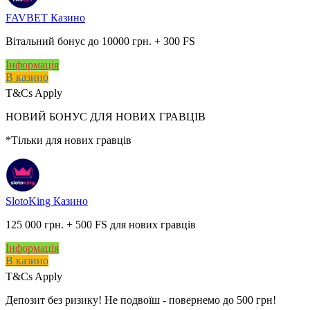
FAVBET Казино
Вітальний бонус до 10000 грн. + 300 FS
Інформація
В казино
T&Cs Apply
НОВИЙ БОНУС ДЛЯ НОВИХ ГРАВЦІВ
*Тільки для нових гравців
SlotoKing Казино
125 000 грн. + 500 FS для нових гравців
Інформація
В казино
T&Cs Apply
Депозит без ризику! Не подвоїш - повернемо до 500 грн!