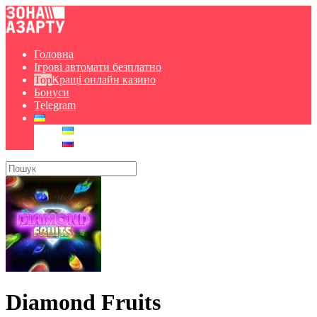
Головна
Ігрові автомати безплатно
Кращі онлайн казино
Бонуси
Telegram
Diamond Fruits