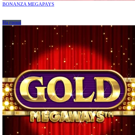
BONANZA MEGAPAYS
На грошi