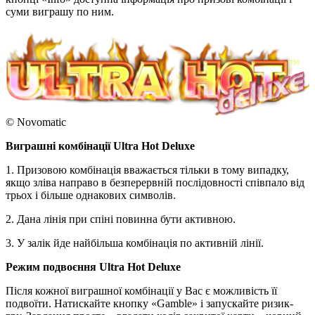
суми виграшу по ним.
© Novomatic
Виграшні комбінації Ultra Hot Deluxe
1. Призовою комбінація вважається тільки в тому випадку,
якщо зліва направо в безперервній послідовності співпало від
трьох і більше однакових символів.
2. Дана лінія при спіні повинна бути активною.
3. У залік йде найбільша комбінація по активній лінії.
Режим подвоєння Ultra Hot Deluxe
Після кожної виграшної комбінації у Вас є можливість її
подвоїти. Натискайте кнопку «Gamble» і запускайте ризик-