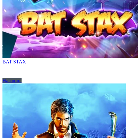
BAT STAX
На грошi