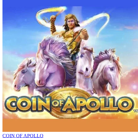
COIN OF APOLLO