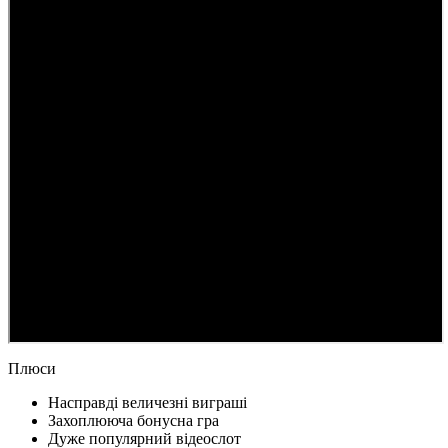
Плюси
Насправді величезні виграші
Захоплююча бонусна гра
Дуже популярний відеослот