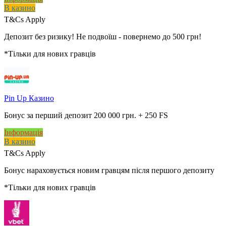
В казино
T&Cs Apply
Депозит без ризику! Не подвоїш - повернемо до 500 грн!
*Тільки для нових гравців
Pin Up Казино
Бонус за перший депозит 200 000 грн. + 250 FS
Інформація
В казино
T&Cs Apply
Бонус нараховується новим гравцям після першого депозиту
*Тільки для нових гравців