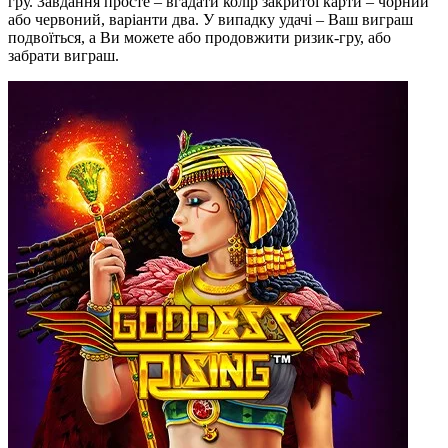
гру. Завдання просте – вгадати колір закритої карти – чорний
або червоний, варіанти два. У випадку удачі – Ваш виграш
подвоїться, а Ви можете або продовжити ризик-гру, або
забрати виграш.