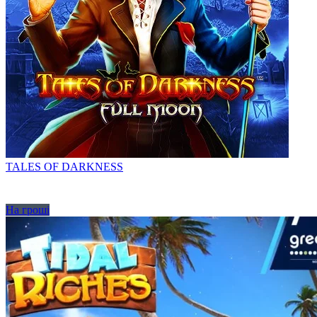
TALES OF DARKNESS
На грошi