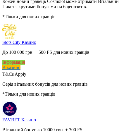
Кожен новий гравець Cosmolot може отримати Вітальний
Пакет з крутими бонусами на 6 депозитів.
*Тільки для нових гравців
Slots City Казино
До 100 000 грн. + 500 FS для нових гравців
Інформація
В казино
T&Cs Apply
Серія вітальних бонусів для нових гравців
*Тільки для нових гравців
FAVBET Казино
Вітальний бонус до 10000 грн. + 300 FS