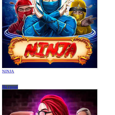
NINJA
На грошi