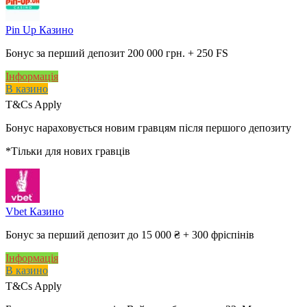
Pin Up Казино
Бонус за перший депозит 200 000 грн. + 250 FS
Інформація
В казино
T&Cs Apply
Бонус нараховується новим гравцям після першого депозиту
*Тільки для нових гравців
Vbet Казино
Бонус за перший депозит до 15 000 ₴ + 300 фріспінів
Інформація
В казино
T&Cs Apply