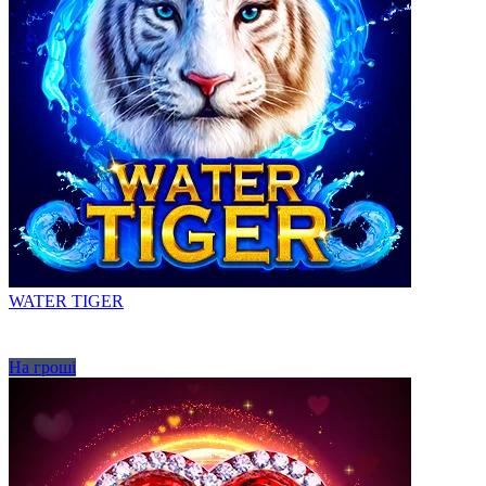
WATER TIGER
На грошi