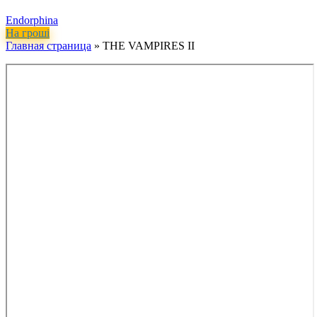
Endorphina
На грошi
Главная страница
»
THE VAMPIRES II