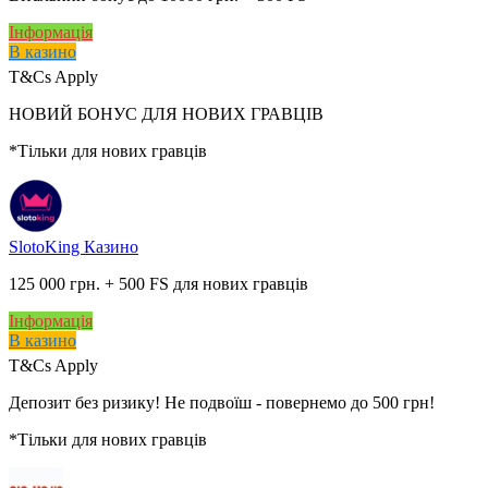
Інформація
В казино
T&Cs Apply
НОВИЙ БОНУС ДЛЯ НОВИХ ГРАВЦІВ
*Тільки для нових гравців
SlotoKing Казино
125 000 грн. + 500 FS для нових гравців
Інформація
В казино
T&Cs Apply
Депозит без ризику! Не подвоїш - повернемо до 500 грн!
*Тільки для нових гравців