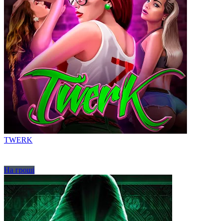
TWERK
На грошi