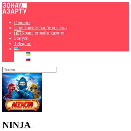
Головна
Ігрові автомати безплатно
Кращі онлайн казино
Бонуси
Telegram
NINJA