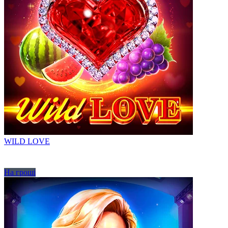
WILD LOVE
На грошi