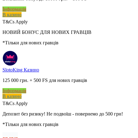
Інформація
В казино
T&Cs Apply
НОВИЙ БОНУС ДЛЯ НОВИХ ГРАВЦІВ
*Тільки для нових гравців
SlotoKing Казино
125 000 грн. + 500 FS для нових гравців
Інформація
В казино
T&Cs Apply
Депозит без ризику! Не подвоїш - повернемо до 500 грн!
*Тільки для нових гравців