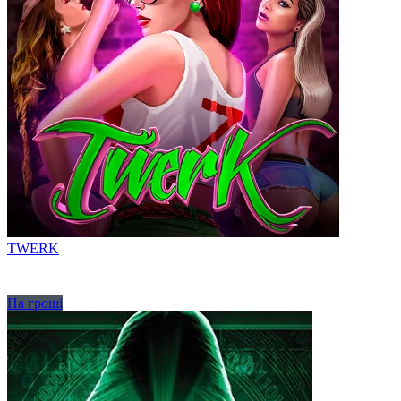
TWERK
На грошi