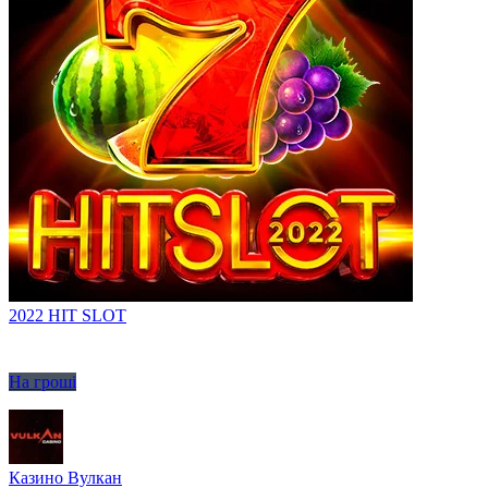
2022 HIT SLOT
На грошi
Казино Вулкан