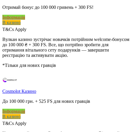
Отримай бонус до 100 000 гривень + 300 FS!
Інформація
В казино
T&Cs Apply
Вулкан казино зустрічає новачків потрійним welcome-бонусом
до 100 000 ₴ + 300 FS. Все, що потрібно зробити для
отримання вітального сету подарунків — завершити
реєстрацію та активувати акцію.
*Тільки для нових гравців
Cosmolot Казино
До 100 000 грн. + 525 FS для нових гравців
Інформація
В казино
T&Cs Apply