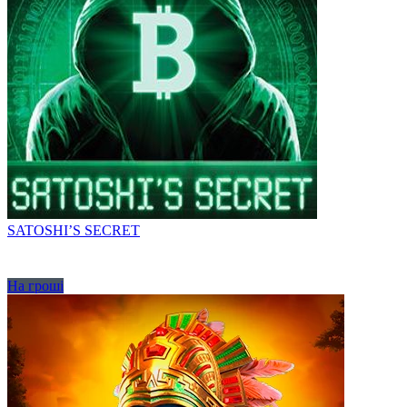
SATOSHI’S SECRET
На грошi