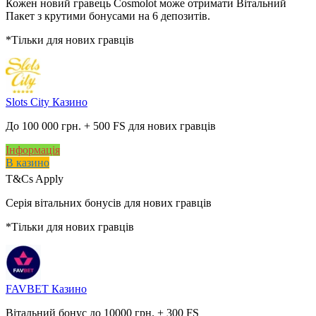
Кожен новий гравець Cosmolot може отримати Вітальний
Пакет з крутими бонусами на 6 депозитів.
*Тільки для нових гравців
Slots City Казино
До 100 000 грн. + 500 FS для нових гравців
Інформація
В казино
T&Cs Apply
Серія вітальних бонусів для нових гравців
*Тільки для нових гравців
FAVBET Казино
Вітальний бонус до 10000 грн. + 300 FS