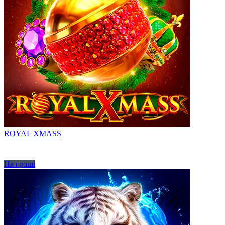
ROYAL XMASS
На грошi