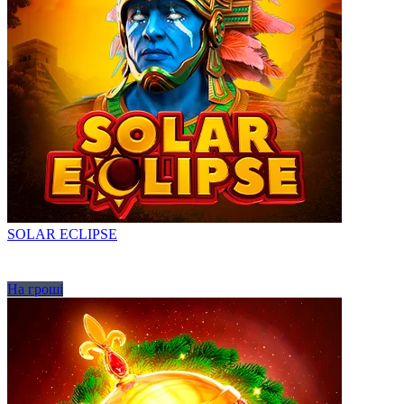
SOLAR ECLIPSE
На грошi