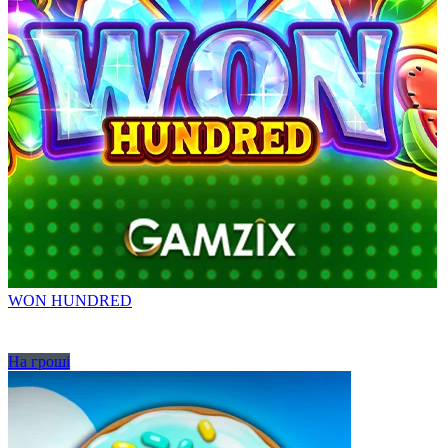
WON HUNDRED
На грошi