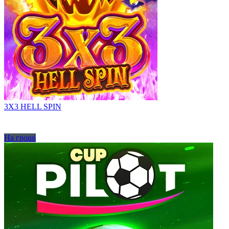
3X3 HELL SPIN
На грошi