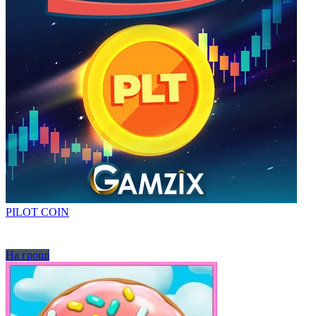
PILOT COIN
На грошi