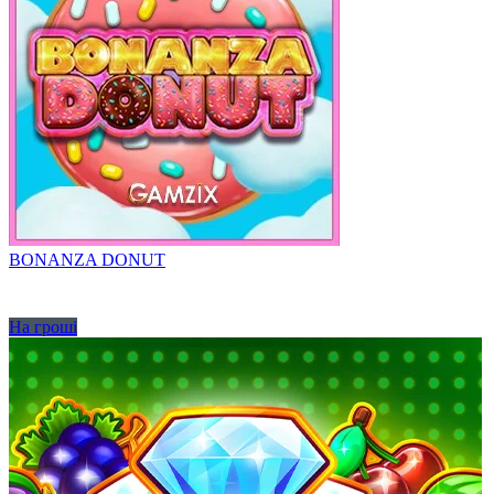
BONANZA DONUT
На грошi