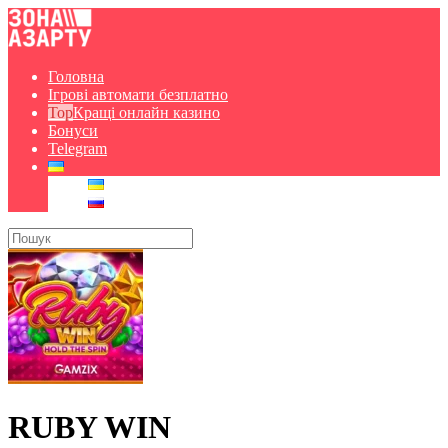
Головна
Ігрові автомати безплатно
Кращі онлайн казино
Бонуси
Telegram
RUBY WIN