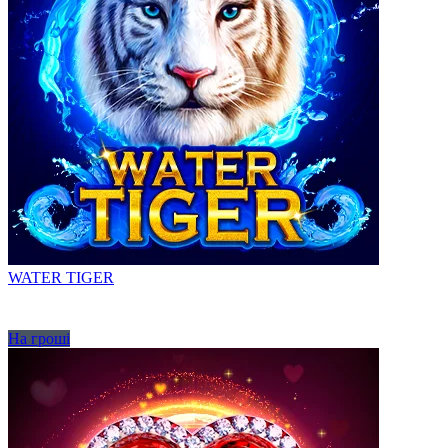
WATER TIGER
На грошi