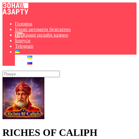
Головна
Ігрові автомати безплатно
Кращі онлайн казино
Бонуси
Telegram
RICHES OF CALIPH