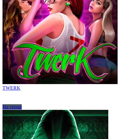
TWERK
На грошi