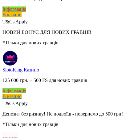
Інформація
В казино
T&Cs Apply
НОВИЙ БОНУС ДЛЯ НОВИХ ГРАВЦІВ
*Тільки для нових гравців
SlotoKing Казино
125 000 грн. + 500 FS для нових гравців
Інформація
В казино
T&Cs Apply
Депозит без ризику! Не подвоїш - повернемо до 500 грн!
*Тільки для нових гравців