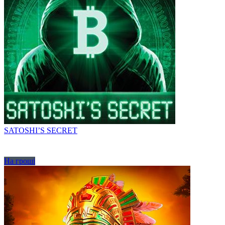
SATOSHI’S SECRET
На грошi