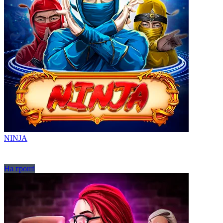
NINJA
На грошi