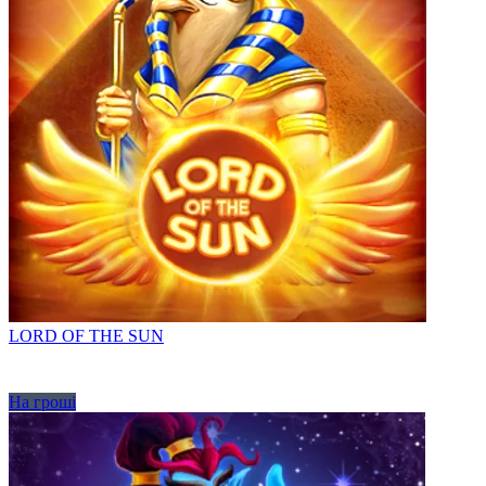
LORD OF THE SUN
На грошi