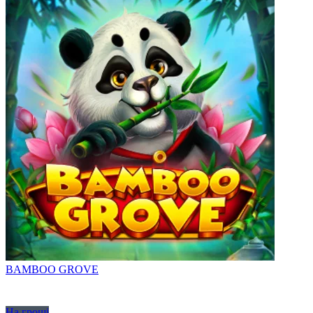
BAMBOO GROVE
На грошi