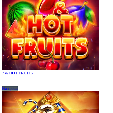
7 & HOT FRUITS
На грошi