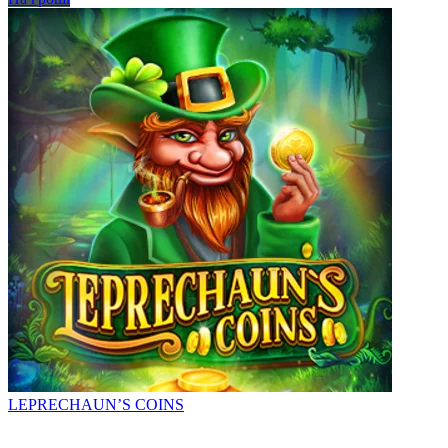
LEPRECHAUN’S COINS