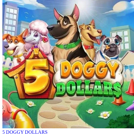
5 DOGGY DOLLARS