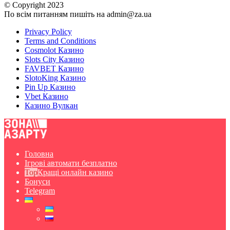
© Copyright 2023
По всім питанням пишіть на
admin@za.ua
Privacy Policy
Terms and Conditions
Cosmolot Казино
Slots City Казино
FAVBET Казино
SlotoKing Казино
Pin Up Казино
Vbet Казино
Казино Вулкан
Головна
Ігрові автомати безплатно
Кращі онлайн казино
Бонуси
Telegram