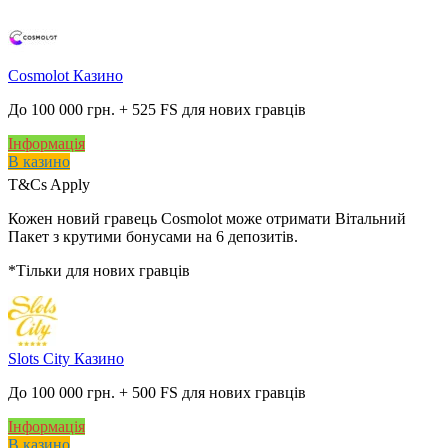
Cosmolot Казино
До 100 000 грн. + 525 FS для нових гравців
Інформація
В казино
T&Cs Apply
Кожен новий гравець Cosmolot може отримати Вітальний
Пакет з крутими бонусами на 6 депозитів.
*Тільки для нових гравців
Slots City Казино
До 100 000 грн. + 500 FS для нових гравців
Інформація
В казино