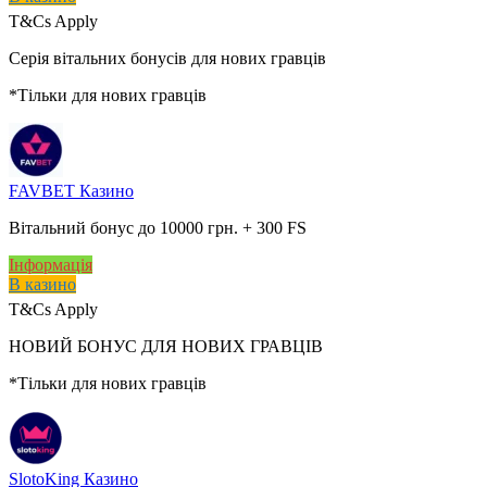
T&Cs Apply
Серія вітальних бонусів для нових гравців
*Тільки для нових гравців
FAVBET Казино
Вітальний бонус до 10000 грн. + 300 FS
Інформація
В казино
T&Cs Apply
НОВИЙ БОНУС ДЛЯ НОВИХ ГРАВЦІВ
*Тільки для нових гравців
SlotoKing Казино