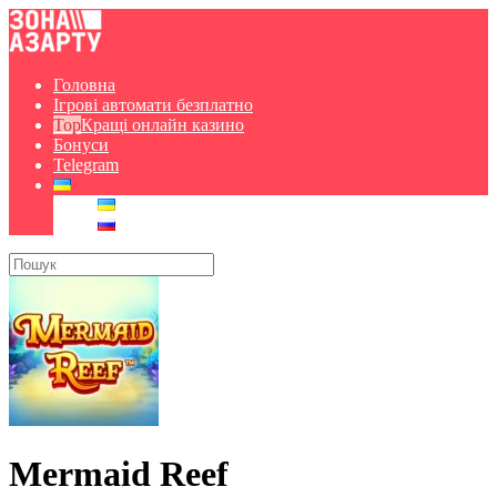
Головна
Ігрові автомати безплатно
Кращі онлайн казино
Бонуси
Telegram
Mermaid Reef