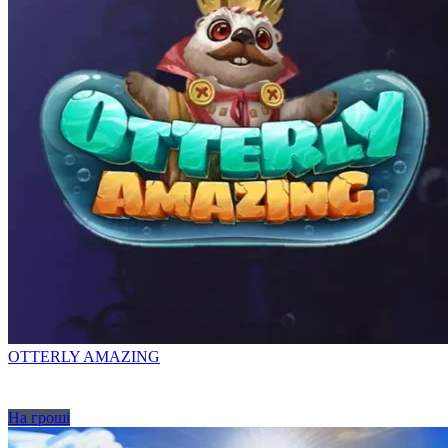
OTTERLY AMAZING
На грошi