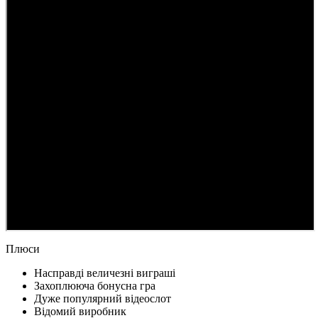
Плюси
Насправді величезні виграші
Захоплююча бонусна гра
Дуже популярний відеослот
Відомий виробник