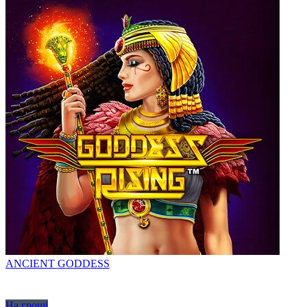
ANCIENT GODDESS
На грошi