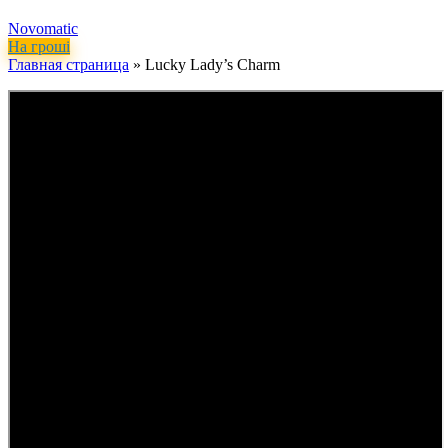
Novomatic
На грошi
Главная страница
»
Lucky Lady’s Charm