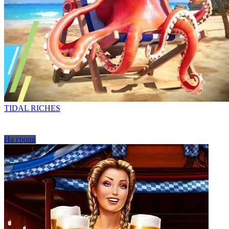
TIDAL RICHES
На грошi