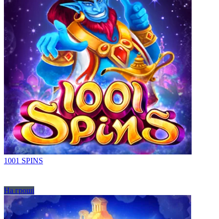
1001 SPINS
На грошi