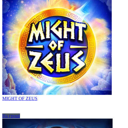
MIGHT OF ZEUS
На грошi