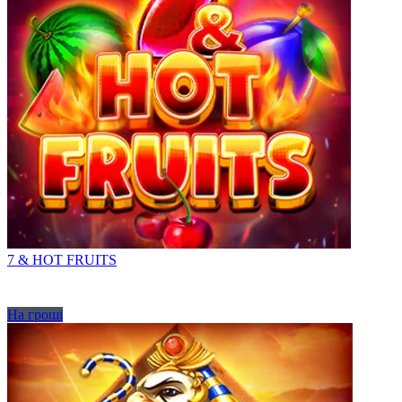
7 & HOT FRUITS
На грошi