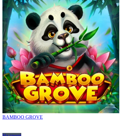
BAMBOO GROVE
На грошi