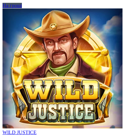
На грошi
WILD JUSTICE