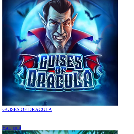
GUISES OF DRACULA
На грошi