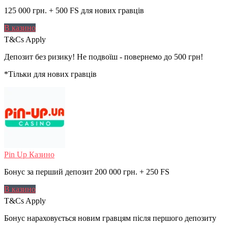
125 000 грн. + 500 FS для нових гравців
В казино
T&Cs Apply
Депозит без ризику! Не подвоїш - повернемо до 500 грн!
*Тільки для нових гравців
Pin Up Казино
Бонус за перший депозит 200 000 грн. + 250 FS
В казино
T&Cs Apply
Бонус нараховується новим гравцям після першого депозиту