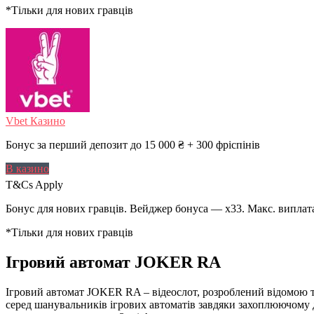
*Тільки для нових гравців
Vbet Казино
Бонус за перший депозит до 15 000 ₴ + 300 фріспінів
В казино
T&Cs Apply
Бонус для нових гравців. Вейджер бонуса — х33. Макс. виплат
*Тільки для нових гравців
Ігровий автомат JOKER RA
Ігровий автомат JOKER RA – відеослот, розроблений відомою 
серед шанувальників ігрових автоматів завдяки захоплюючому д