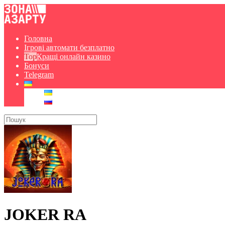
Головна
Ігрові автомати безплатно
Кращі онлайн казино
Бонуси
Telegram
JOKER RA