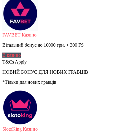
FAVBET Казино
Вітальний бонус до 10000 грн. + 300 FS
В казино
T&Cs Apply
НОВИЙ БОНУС ДЛЯ НОВИХ ГРАВЦІВ
*Тільки для нових гравців
SlotoKing Казино