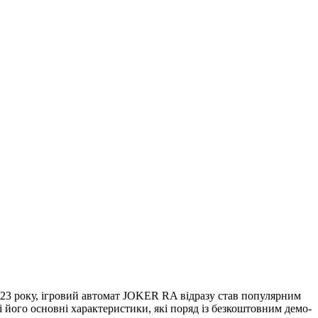
023 року, ігровий автомат JOKER RA відразу став популярним
його основні характеристики, які поряд із безкоштовним демо-