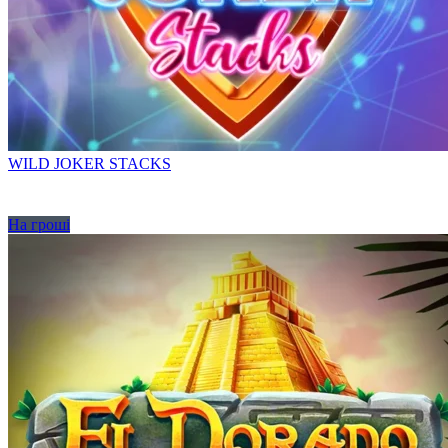
WILD JOKER STACKS
На грошi