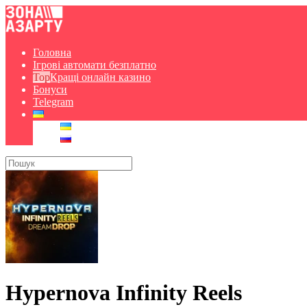
Головна
Ігрові автомати безплатно
Кращі онлайн казино
Бонуси
Telegram
Hypernova Infinity Reels